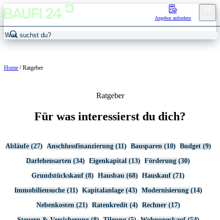
Menu
Angebot anfordern
Home
/
Ratgeber
Ratgeber
Für was interessierst du dich?
Abläufe (27)
Anschlussfinanzierung (11)
Bausparen (10)
Budget (9)
Darlehensarten (34)
Eigenkapital (13)
Förderung (30)
Grundstückskauf (8)
Hausbau (68)
Hauskauf (71)
Immobiliensuche (11)
Kapitalanlage (43)
Modernisierung (14)
Nebenkosten (21)
Ratenkredit (4)
Rechner (17)
Steuern & Versicherung (8)
Tilgung (5)
Wohnungskauf (54)