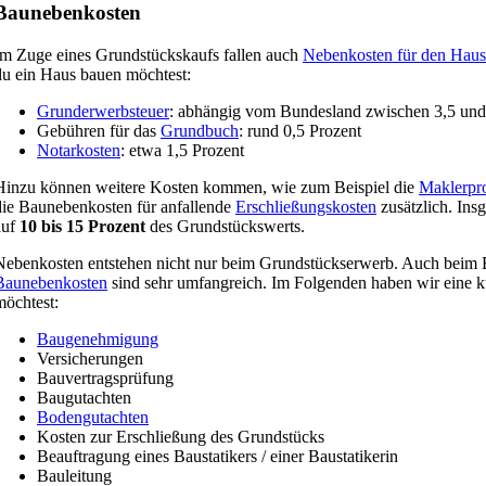
Baunebenkosten
Im Zuge eines Grundstückskaufs fallen auch
Nebenkosten für den Haus
du ein Haus bauen möchtest:
Grunderwerbsteuer
: abhängig vom Bundesland zwischen 3,5 und 
Gebühren für das
Grundbuch
: rund 0,5 Prozent
Notarkosten
: etwa 1,5 Prozent
Hinzu können weitere Kosten kommen, wie zum Beispiel die
Maklerpr
die Baunebenkosten für anfallende
Erschließungskosten
zusätzlich. Ins
auf
10 bis 15 Prozent
des Grundstückswerts.
Nebenkosten entstehen nicht nur beim Grundstückserwerb. Auch beim B
Baunebenkosten
sind sehr umfangreich. Im Folgenden haben wir eine k
möchtest:
Baugenehmigung
Versicherungen
Bauvertragsprüfung
Baugutachten
Bodengutachten
Kosten zur Erschließung des Grundstücks
Beauftragung eines Baustatikers / einer Baustatikerin
Bauleitung