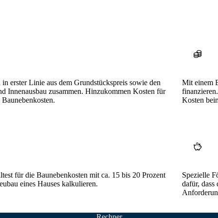
 in erster Linie aus dem Grundstückspreis sowie den
Mit einem B
und Innenausbau zusammen. Hinzukommen Kosten für
finanzieren
e Baunebenkosten.
Kosten bei
ltest für die Baunebenkosten mit ca. 15 bis 20 Prozent
Spezielle F
ubau eines Hauses kalkulieren.
dafür, dass
Anforderung
Rechner