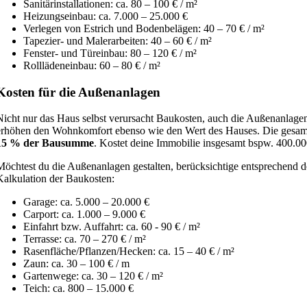
Sanitärinstallationen: ca. 80 – 100 € / m²
Heizungseinbau: ca. 7.000 – 25.000 €
Verlegen von Estrich und Bodenbelägen: 40 – 70 € / m²
Tapezier- und Malerarbeiten: 40 – 60 € / m²
Fenster- und Türeinbau: 80 – 120 € / m²
Rolllädeneinbau: 60 – 80 € / m²
Kosten für die Außenanlagen
Nicht nur das Haus selbst verursacht Baukosten, auch die Außenanlagen
erhöhen den Wohnkomfort ebenso wie den
Wert des Hauses.
Die gesam
15 % der Bausumme
. Kostet deine Immobilie insgesamt bspw. 400.00
Möchtest du die Außenanlagen gestalten, berücksichtige entsprechend d
Kalkulation der Baukosten:
Garage: ca. 5.000 – 20.000 €
Carport: ca. 1.000 – 9.000 €
Einfahrt bzw. Auffahrt: ca. 60 - 90 € / m²
Terrasse: ca. 70 – 270 € / m²
Rasenfläche/Pflanzen/Hecken: ca. 15 – 40 € / m²
Zaun: ca. 30 – 100 € / m
Gartenwege: ca. 30 – 120 € / m²
Teich: ca. 800 – 15.000 €