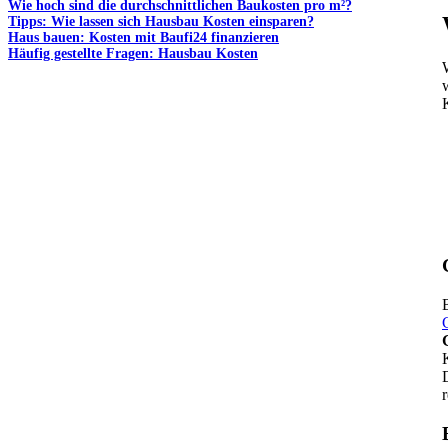
Wie hoch sind die durchschnittlichen Baukosten pro m²?
Tipps: Wie lassen sich Hausbau Kosten einsparen?
Haus bauen: Kosten mit Baufi24 finanzieren
Häufig gestellte Fragen: Hausbau Kosten