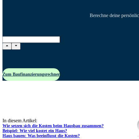
Berechne deine persönlic
Kaufpreis
Zum Baufinanzierungsrechner
In diesem Artikel:
Wie setzen sich die Kosten beim Hausbau zusammen?
Beispiel: Wie viel kostet ein Haus?
Haus bauen: Was beeinflusst die Kosten?