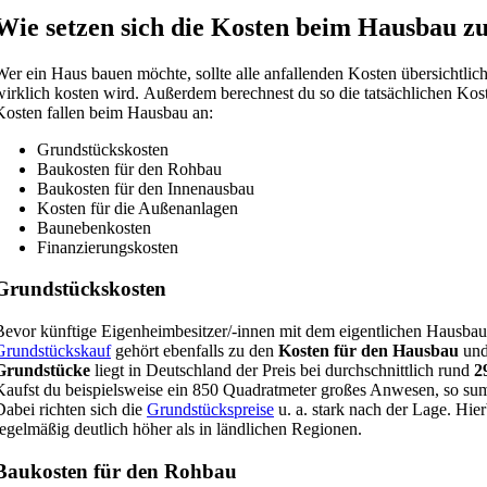
Wie setzen sich die Kosten beim Hausbau 
Wer ein Haus bauen möchte, sollte alle anfallenden Kosten übersichtlich
wirklich kosten wird. Außerdem berechnest du so die tatsächlichen Ko
Kosten fallen beim Hausbau an:
Grundstückskosten
Baukosten für den Rohbau
Baukosten für den Innenausbau
Kosten für die Außenanlagen
Baunebenkosten
Finanzierungskosten
Grundstückskosten
Bevor künftige Eigenheimbesitzer/-innen mit dem eigentlichen Hausbau 
Grundstückskauf
gehört ebenfalls zu den
Kosten für den Hausbau
und 
Grundstücke
liegt in Deutschland der Preis bei durchschnittlich
rund
2
Kaufst du beispielsweise ein 850 Quadratmeter großes Anwesen, so su
Dabei richten sich die
Grundstückspreise
u. a. stark nach der
Lage. Hier
regelmäßig deutlich höher als in ländlichen Regionen.
Baukosten für den Rohbau