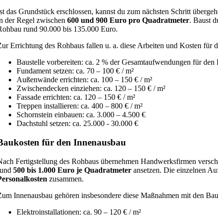
Ist das Grundstück erschlossen, kannst du zum nächsten Schritt übergeh
in der Regel zwischen
6
00 und 900 Euro pro Quadratmeter
. Baust 
Rohbau rund 90.000 bis 135.000 Euro.
Zur Errichtung des Rohbaus fallen u. a. diese Arbeiten und Kosten für
Baustelle vorbereiten: ca. 2 % der Gesamtaufwendungen für den
Fundament setzen: ca. 70 – 100 € / m²
Außenwände errichten: ca. 100 – 150 € / m²
Zwischendecken einziehen: ca. 120 – 150 € / m²
Fassade errichten: ca. 120 – 150 € / m²
Treppen installieren: ca. 400 – 800 € / m²
Schornstein einbauen: ca. 3.000 – 4.500 €
Dachstuhl setzen: ca. 25.000 - 30.000 €
Baukosten für den Innenausbau
Nach Fertigstellung des Rohbaus übernehmen Handwerksfirmen versch
rund
5
00 bis 1.000 Euro je Quadratmeter
ansetzen. Die einzelnen Au
Personalkosten
zusammen.
Zum Innenausbau gehören insbesondere diese Maßnahmen mit den Bau
Elektroinstallationen: ca. 90 – 120 € / m²