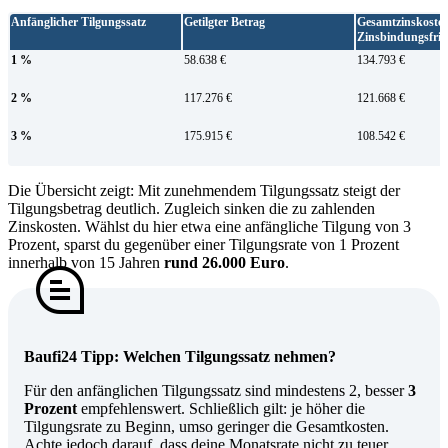
Anfänglicher Tilgungssatz
Getilgter Betrag
Gesamtzinskosten
Zinsbindungsfris
1 %
58.638 €
134.793 €
2 %
117.276 €
121.668 €
3 %
175.915 €
108.542 €
Die Übersicht zeigt: Mit zunehmendem Tilgungssatz steigt der
Tilgungsbetrag deutlich. Zugleich sinken die zu zahlenden
Zinskosten. Wählst du hier etwa eine anfängliche Tilgung von 3
Prozent, sparst du gegenüber einer Tilgungsrate von 1 Prozent
innerhalb von 15 Jahren
rund 26.000 Euro
.
Baufi24 Tipp: Welchen Tilgungssatz nehmen?
Für den anfänglichen Tilgungssatz sind mindestens 2, besser
3
Prozent
empfehlenswert. Schließlich gilt: je höher die
Tilgungsrate zu Beginn, umso geringer die Gesamtkosten.
Achte jedoch darauf, dass deine Monatsrate nicht zu teuer