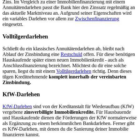
Zins. Im Vergleich zu einer Immobilienfinanzierung mit einem
Annuitätendarlehen passt die Bank hier den Zinssatz regelmäßig an
das aktuelle Marktniveau an. Aufgrund seiner Eigenschaften wird
ein variables Darlehen vor allem zur
Zwischenfinanzierung
eingesetzt.
Volltilgerdarlehen
Schließt du ein klassisches Annuitätendarlehen ab, bleibt nach
Ablauf der Zinsbindung eine
Restschuld
offen. Für diese benötigen
Hauskaufende später einen neuen Immobilienkredit - auch als
Anschlussfinanzierung
bezeichnet. Möchtest du dir eine solche
sparen, liegst du mit einem
Volltilgerdarlehen
richtig. Denn dieses
tilgen Kreditnehmende
komplett innerhalb der vereinbarten
Zinsbindung.
KfW-Darlehen
KfW-Darlehen
sind von der Kreditanstalt für Wiederaufbau (KfW)
vergebene
zinsverbilligte Immobilienkredite.
Für Hausbauende
und Hauskaufende dienen die Förderungen der KfW normalerweise
als Ergänzung zu einem herkömmlichen Bankdarlehen. Ferner gibt
es KfW-Darlehen, mit denen du die Sanierung deiner Immobilie
finanzieren kannst.