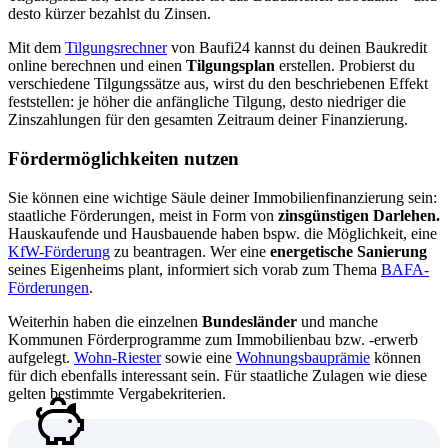
desto kürzer bezahlst du Zinsen.
Mit dem
Tilgungsrechner
von Baufi24 kannst du deinen Baukredit
online berechnen und einen
Tilgungsplan
erstellen. Probierst du
verschiedene Tilgungssätze aus, wirst du den beschriebenen Effekt
feststellen: je höher die anfängliche Tilgung, desto niedriger die
Zinszahlungen für den gesamten Zeitraum deiner Finanzierung.
Fördermöglichkeiten nutzen
Sie können eine wichtige Säule deiner Immobilienfinanzierung sein:
staatliche Förderungen, meist in Form von
zinsgünstigen Darlehen.
Hauskaufende und Hausbauende haben bspw. die Möglichkeit, eine
KfW-Förderung
zu beantragen. Wer eine
energetische Sanierung
seines Eigenheims plant, informiert sich vorab zum Thema
BAFA-
Förderungen
.
Weiterhin haben die einzelnen
Bundesländer
und manche
Kommunen Förderprogramme zum Immobilienbau bzw. -erwerb
aufgelegt.
Wohn-Riester
sowie eine
Wohnungsbauprämie
können
für dich ebenfalls interessant sein. Für staatliche Zulagen wie diese
gelten bestimmte Vergabekriterien.