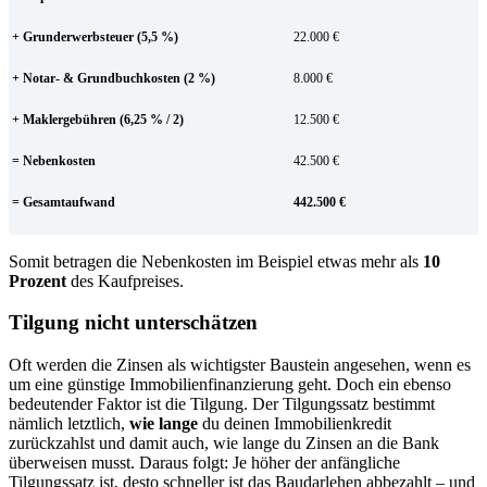
+ Grunderwerbsteuer (5,5 %)
22.000 €
+ Notar- & Grundbuchkosten (2 %)
8.000 €
+ Maklergebühren (6,25 % / 2)
12.500 €
= Nebenkosten
42.500 €
= Gesamtaufwand
442.500 €
Somit betragen die Nebenkosten im Beispiel etwas mehr als
10
Prozent
des Kaufpreises.
Tilgung nicht unterschätzen
Oft werden die Zinsen als wichtigster Baustein angesehen, wenn es
um eine günstige Immobilienfinanzierung geht. Doch ein ebenso
bedeutender Faktor ist die Tilgung. Der Tilgungssatz bestimmt
nämlich letztlich,
wie lange
du deinen Immobilienkredit
zurückzahlst und damit auch, wie lange du Zinsen an die Bank
überweisen musst. Daraus folgt: Je höher der anfängliche
Tilgungssatz ist, desto schneller ist das Baudarlehen abbezahlt – und