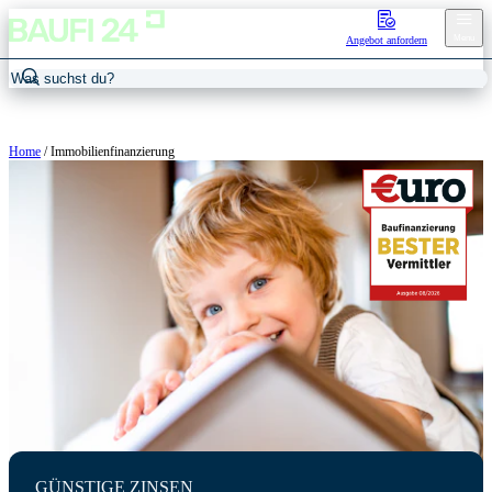
Menu
Angebot anfordern
Home
/
Immobilienfinanzierung
GÜNSTIGE ZINSEN