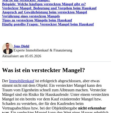
Was ist ein versteckter Mangel?
Beispiele: Welche häufigen versteckten Mängel gibt es?
Verdeckter Mangel: Bedeutung und Vorgehen beim Hauskauf
Anspruch auf Gewährleistung beim versteckten Mangel
Verjährung eines versteckten Mangels
Tipps zu versteckten Mängeln beim Hauskauf
Häufig gestellte Fragen: Versteckter Mangel beim Hauskauf
Jens Diehl
Experte Immobilienkauf & Finanzierung
Aktualisiert am 05.05.2026
Was ist ein versteckter Mangel?
Der
Immobilienkauf
ist erfolgreich abgeschlossen, aber etwas
stimmt nicht mit dem Objekt: Ein versteckter Mangel kann den
Traum vom Eigenheim schnell zum Albtraum machen. Versteckte
Mängel sind ein Risiko für Hauskaufende: Unter einem versteckten
Mangel ist ein bereits vor dem Kauf existierender Mangel bzw.
Schaden zu verstehen, der für den Kaufenden beim
Vertragsabschluss bzw. bei der Objektübergabe
nicht erkennbar
war.
Ein verdeckter Mangel kann den Wert eines Hauses erheblich