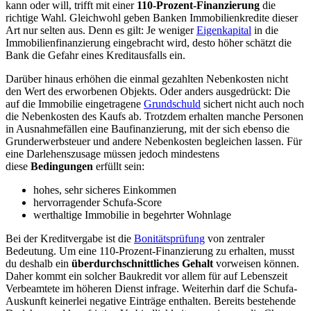
kann oder will, trifft mit einer
110-Prozent-Finanzierung
die
richtige Wahl. Gleichwohl geben Banken Immobilienkredite dieser
Art nur selten aus. Denn es gilt: Je weniger
Eigenkapital
in die
Immobilienfinanzierung eingebracht wird, desto höher schätzt die
Bank die Gefahr eines Kreditausfalls ein.
Darüber hinaus erhöhen die einmal gezahlten Nebenkosten nicht
den Wert des erworbenen Objekts. Oder anders ausgedrückt: Die
auf die Immobilie eingetragene
Grundschuld
sichert nicht auch noch
die Nebenkosten des Kaufs ab. Trotzdem erhalten manche Personen
in Ausnahmefällen eine Baufinanzierung, mit der sich ebenso die
Grunderwerbsteuer und andere Nebenkosten begleichen lassen. Für
eine Darlehenszusage müssen jedoch mindestens
diese
Bedingungen
erfüllt sein:
hohes, sehr sicheres Einkommen
hervorragender Schufa-Score
werthaltige Immobilie in begehrter Wohnlage
Bei der Kreditvergabe ist die
Bonitätsprüfung
von zentraler
Bedeutung. Um eine 110-Prozent-Finanzierung zu erhalten, musst
du deshalb ein
überdurchschnittliches Gehalt
vorweisen können.
Daher kommt ein solcher Baukredit vor allem für auf Lebenszeit
Verbeamtete im höheren Dienst infrage. Weiterhin darf die Schufa-
Auskunft keinerlei negative Einträge enthalten. Bereits bestehende