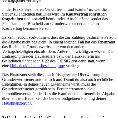
Vertragspartei verlangen.
In der Praxis vereinbaren Verkäufer/-in und Käufer/-in, wer die
Steuer zu entrichten hat. Dies wird im
Kaufvertrag schriftlich
festgehalten
und notariell beurkundet. Anschließend sendet das
Finanzamt den Bescheid zur Grunderwerbsteuer an die im
Kaufvertrag benannte Person.
Es kann jedoch vorkommen, dass die zur Zahlung bestimmte Person
die Abgabe nicht begleicht. In einem solchen Fall hat das Finanzamt
das Recht, die Grunderwerbsteuer von den anderen
Vertragsbeteiligten einzufordern. Außerdem wichtig zu wissen: Die
Eintragung des/der Hauskäufers bzw. der Hauskäuferin ins
Grundbuch findet nach § 22 des GrEStG erst dann statt, wenn
eine
Unbedenklichkeitsbescheinigung
vorliegt.
Das Finanzamt stellt diese nach fristgerechter Überweisung der
Grunderwerbsteuer automatisch aus. Damit du also auch rechtliche
Eigentümer/-in deines neuen Eigenheims wirst, muss die
Grunderwerbsteuer gezahlt sein. Ferner erwarten viele
Immobilienverkaufende, dass die Kaufenden
die steuerliche Abgabe
übernehmen. Bedenken das bei der budgetären Planung deiner
Hausfinanzierung
.