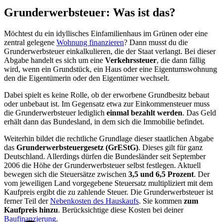
Grunderwerbsteuer: Was ist das?
Möchtest du ein idyllisches Einfamilienhaus im Grünen oder eine
zentral gelegene
Wohnung finanzieren
? Dann musst du die
Grunderwerbsteuer einkalkulieren, die der Staat verlangt. Bei dieser
Abgabe handelt es sich um eine
Verkehrssteuer
, die dann fällig
wird, wenn ein Grundstück, ein Haus oder eine Eigentumswohnung
den die Eigentümerin oder den
Eigentümer wechselt.
Dabei spielt es keine Rolle, ob der erworbene Grundbesitz bebaut
oder unbebaut ist. Im Gegensatz etwa zur Einkommensteuer muss
die Grunderwerbsteuer lediglich
einmal bezahlt werden
. Das Geld
erhält dann das Bundesland, in dem sich die Immobilie befindet.
Weiterhin bildet die rechtliche Grundlage dieser staatlichen Abgabe
das
Grunderwerbsteuergesetz (GrEStG)
. Dieses gilt für ganz
Deutschland. Allerdings dürfen die Bundesländer seit September
2006 die Höhe der Grunderwerbsteuer selbst festlegen. Aktuell
bewegen sich die Steuersätze zwischen
3,5 und 6,5
Prozent
. Der
vom jeweiligen Land vorgegebene Steuersatz multipliziert mit dem
Kaufpreis ergibt die zu zahlende Steuer. Die Grunderwerbsteuer ist
ferner Teil der
Nebenkosten des Hauskaufs
. Sie kommen
zum
Kaufpreis hinzu
. Berücksichtige diese Kosten bei deiner
Baufinanzierung
.