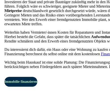
Investieren der Staat und private Bauträger zukünftig mehr in de
führen. Folglich wäre es schwieriger, geeignete Mieter und Mieterin
Mietpreise
deutschlandweit gesetzlich durchgesetzt würde, wären d
Geringere Mieten und das Risiko eines vorübergehenden Leerstands
vermieten. Wer den Erwerb einer fremdgenutzten Immobilie plant, sol
erwarteten Miete treffen.
Weiterhin haben Vermieter/-innen Kosten für Reparaturen und Insta
Hierbei besteht die Gefahr, dass später die tatsächlichen
Aufwendun
Rendite schmälern und den Erwerb eines fremdgenutzten Objekts w
Du interessierst dich dafür, ein Haus oder eine Wohnung zu kaufen u
Finanzierung berechnest du selbst online mit dem kostenlosen
Finan
Wichtig beim Hauskauf ist eine solide Planung: Die Finanzierungsspe
berücksichtigen neben Fördergeldern auch spätere Mieteinnahmen. L
Immobilie finanzieren