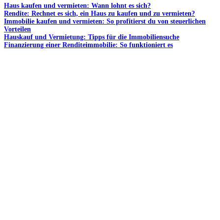
Haus kaufen und vermieten: Wann lohnt es sich?
Rendite: Rechnet es sich, ein Haus zu kaufen und zu vermieten?
Immobilie kaufen und vermieten: So profitierst du von steuerlichen
Vorteilen
Hauskauf und Vermietung: Tipps für die Immobiliensuche
Finanzierung einer Renditeimmobilie: So funktioniert es