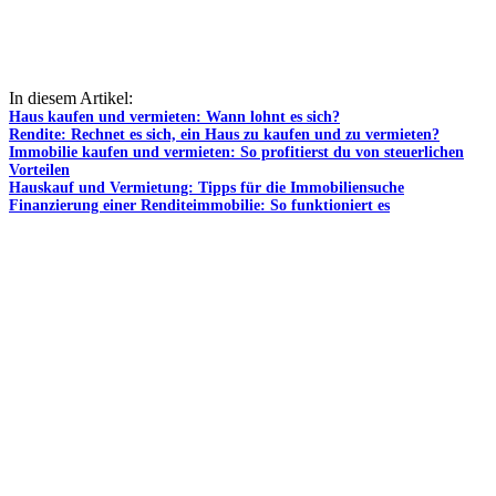
In diesem Artikel:
Haus kaufen und vermieten: Wann lohnt es sich?
Rendite: Rechnet es sich, ein Haus zu kaufen und zu vermieten?
Immobilie kaufen und vermieten: So profitierst du von steuerlichen
Vorteilen
Hauskauf und Vermietung: Tipps für die Immobiliensuche
Finanzierung einer Renditeimmobilie: So funktioniert es