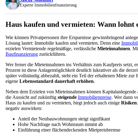
Sascha Neuendorf
Experte Immobilienfinanzierung
Haus kaufen und vermieten: Wann lohnt e
Wie können Privatpersonen ihre Ersparnisse gewinnbringend anleg
Lösung lautet: Immobilie kaufen und vermieten. Denn eine
Immobili
erzielen Vermietende regelmäßige, verlässliche
Mieteinnahmen
. Mi
Baufinanzierung
zurückführen.
Wer ferner die Mieteinnahmen ins Verhältnis zum Kaufpreis setzt, er
Prozent ist diese Anlagemöglichkeit deutlich lukrativer als die derz
später vollständig abbezahlt, steht ein Teil der erhaltenen Miete zur 
eigene
Lebensstandard dauerhaft erhöhen
.
Neben dem Erzielen von Mieteinnahmen können Kapitalanlegende a
die Aussicht auf zukünftig
steigende
Immobilienpreise
. Wer dann ve
Haus zu kaufen und zu vermieten, birgt jedoch auch einige
Risiken
negativ auswirken:
Anteil der Neubauwohnungen steigt signifikant
Hohe Nachfrage nach Wohnraum nimmt ab
Einführung einer flächendeckenden Mietpreisbremse