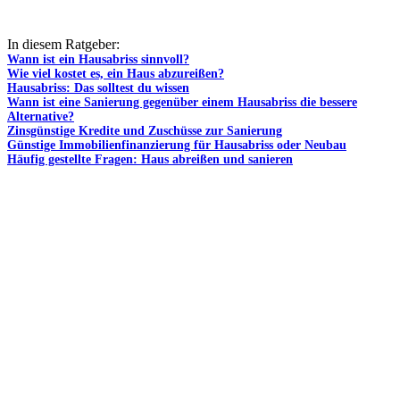
In diesem Ratgeber:
Wann ist ein Hausabriss sinnvoll?
Wie viel kostet es, ein Haus abzureißen?
Hausabriss: Das solltest du wissen
Wann ist eine Sanierung gegenüber einem Hausabriss die bessere
Alternative?
Zinsgünstige Kredite und Zuschüsse zur Sanierung
Günstige Immobilienfinanzierung für Hausabriss oder Neubau
Häufig gestellte Fragen: Haus abreißen und sanieren