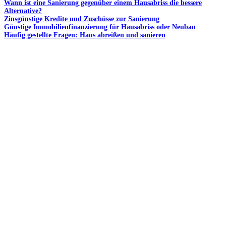
Wann ist eine Sanierung gegenüber einem Hausabriss die bessere
Alternative?
Zinsgünstige Kredite und Zuschüsse zur Sanierung
Günstige Immobilienfinanzierung für Hausabriss oder Neubau
Häufig gestellte Fragen: Haus abreißen und sanieren