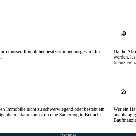
uro müssen Immobilienbesitzer/-innen insgesamt für
Da die Abri
.
werden, las
finanzieren.
ten Immobilie nicht zu schwerwiegend oder besteht ein
Wer ein Hau
genheim, dann kannst du eine Sanierung in Betracht
unabhängige
Baufinanzi
Rechner