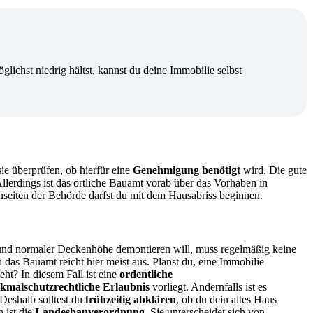
ichst niedrig hältst, kannst du deine Immobilie selbst
ie überprüfen, ob hierfür eine
Genehmigung benötigt
wird. Die gute
lerdings ist das örtliche Bauamt vorab über das Vorhaben in
seiten der Behörde darfst du mit dem Hausabriss beginnen.
und normaler Deckenhöhe demontieren will, muss regelmäßig keine
as Bauamt reicht hier meist aus. Planst du, eine Immobilie
teht? In diesem Fall ist eine
ordentliche
kmalschutzrechtliche Erlaubnis
vorliegt. Andernfalls ist es
Deshalb solltest du
frühzeitig abklären
, ob du dein altes Haus
 ist die
Landesbauverordnung
. Sie unterscheidet sich von