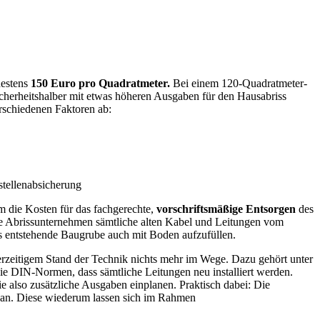
destens
150 Euro pro Quadratmeter.
Bei einem 120-Quadratmeter-
cherheitshalber mit etwas höheren Ausgaben für den Hausabriss
rschiedenen Faktoren ab:
tellenabsicherung
 die Kosten für das fachgerechte,
vorschriftsmäßige Entsorgen
des
te Abrissunternehmen sämtliche alten Kabel und Leitungen vom
ss entstehende Baugrube auch mit Boden aufzufüllen.
rzeitigem Stand der Technik nichts mehr im Wege. Dazu gehört unter
die DIN-Normen, dass sämtliche Leitungen neu installiert werden.
 also zusätzliche Ausgaben einplanen. Praktisch dabei: Die
an. Diese wiederum lassen sich im Rahmen