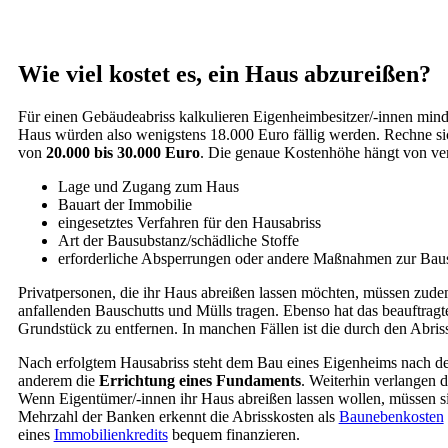
Wie viel kostet es, ein Haus abzureißen?
Für einen Gebäudeabriss kalkulieren Eigenheimbesitzer/-innen min
Haus würden also wenigstens 18.000 Euro fällig werden. Rechne si
von
20.000 bis 30.000 Euro
. Die genaue Kostenhöhe hängt von ve
Lage und Zugang zum Haus
Bauart der Immobilie
eingesetztes Verfahren für den Hausabriss
Art der Bausubstanz/schädliche Stoffe
erforderliche Absperrungen oder andere Maßnahmen zur Baus
Privatpersonen, die ihr Haus abreißen lassen möchten, müssen zudem
anfallenden Bauschutts und Mülls tragen. Ebenso hat das beauftrag
Grundstück zu entfernen. In manchen Fällen ist die durch den Abri
Nach erfolgtem Hausabriss steht dem Bau eines Eigenheims nach de
anderem die
Errichtung eines Fundaments
. Weiterhin verlangen 
Wenn Eigentümer/-innen ihr Haus abreißen lassen wollen, müssen sie
Mehrzahl der Banken erkennt die Abrisskosten als
Baunebenkosten
eines
Immobilienkredits
bequem finanzieren.