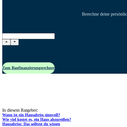
Berechne deine persönlic
Kaufpreis
Zum Baufinanzierungsrechner
In diesem Ratgeber:
Wann ist ein Hausabriss sinnvoll?
Wie viel kostet es, ein Haus abzureißen?
Hausabriss: Das solltest du wissen