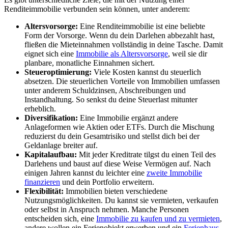
Renditeimmobilie verbunden sein können, unter anderem:
Altersvorsorge:
Eine Renditeimmobilie ist eine beliebte
Form der Vorsorge. Wenn du dein Darlehen abbezahlt hast,
fließen die Mieteinnahmen vollständig in deine Tasche. Damit
eignet sich eine
Immobilie als Altersvorsorge
, weil sie dir
planbare, monatliche Einnahmen sichert.
Steueroptimierung:
Viele Kosten kannst du steuerlich
absetzen. Die steuerlichen Vorteile von Immobilien umfassen
unter anderem Schuldzinsen, Abschreibungen und
Instandhaltung. So senkst du deine Steuerlast mitunter
erheblich.
Diversifikation:
Eine Immobilie ergänzt andere
Anlageformen wie Aktien oder ETFs. Durch die Mischung
reduzierst du dein Gesamtrisiko und stellst dich bei der
Geldanlage breiter auf.
Kapitalaufbau:
Mit jeder Kreditrate tilgst du einen Teil des
Darlehens und baust auf diese Weise Vermögen auf. Nach
einigen Jahren kannst du leichter eine
zweite Immobilie
finanzieren
und dein Portfolio erweitern.
Flexibilität:
Immobilien bieten verschiedene
Nutzungsmöglichkeiten. Du kannst sie vermieten, verkaufen
oder selbst in Anspruch nehmen. Manche Personen
entscheiden sich, eine
Immobilie zu kaufen und zu vermieten
,
andere wollen ein Ferienobjekt erwerben und ein
Ferienhaus