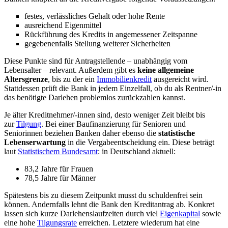
festes, verlässliches Gehalt oder hohe Rente
ausreichend Eigenmittel
Rückführung des Kredits in angemessener Zeitspanne
gegebenenfalls Stellung weiterer Sicherheiten
Diese Punkte sind für Antragstellende – unabhängig vom
Lebensalter – relevant. Außerdem gibt es
keine allgemeine
Altersgrenze
, bis zu der ein
Immobilienkredit
ausgereicht wird.
Stattdessen prüft die Bank in jedem Einzelfall, ob du als Rentner/-in
das benötigte Darlehen problemlos zurückzahlen kannst.
Je älter Kreditnehmer/-innen sind, desto weniger Zeit bleibt bis
zur
Tilgung
. Bei einer Baufinanzierung für Senioren und
Seniorinnen beziehen Banken daher ebenso die
statistische
Lebenserwartung
in die Vergabeentscheidung ein. Diese beträgt
laut
Statistischem Bundesamt
: in Deutschland aktuell:
83,2 Jahre für Frauen
78,5 Jahre für Männer
Spätestens bis zu diesem Zeitpunkt musst du schuldenfrei sein
können. Andernfalls lehnt die Bank den Kreditantrag ab. Konkret
lassen sich kurze Darlehenslaufzeiten durch viel
Eigenkapital
sowie
eine hohe
Tilgungsrate
erreichen. Letztere wiederum hat eine