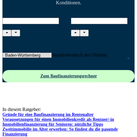
Konditionen.
Kaufpreis
Eigenkapital
Standortwunsch des Objekts
Zum Baufinanzierungsrechner
In diesem Ratgeber:
Gründe für eine Baufinanzierung im Rentenalter
Voraussetzungen für einen Immobilienkredit als Rentner/-in
Immobilienfinanzierung für Senioren: nützliche Tipps
Zweitimmobilie im Alter erwerben: So findest du die passende
Finanzierung