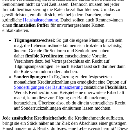
Seniorinnen nicht zu viel Zeit lassen. Dennoch müssen bei jeder
Immobilienfinanzierung die Raten bezahlbar bleiben. Um das zu
gewährleisten, empfiehlt sich, wie bei jedem Darlehen, eine
gründliche
Haushaltsrechnung
. Dabei sollten auch Rentner/-innen
einen
finanziellen Puffer
für unvorhergesehene Kosten
einkalkulieren.
Tilgungssatzwechsel:
So gut die eigene Planung auch sein
mag, die Lebensumstände können sich trotzdem kurzfristig
ändern. Gerade für Senioren und Seniorinnen haben
daher
flexible Kreditraten
entscheidende Vorteile.
Vereinbare dazu bei Vertragsabschluss ein Recht auf
Tilgungsanpassungen. Je nach Bedarf lässt sich darüber dann
die Rate vermindern oder anheben.
Sondertilgungen:
In Ergänzung zu den festgesetzten
monatlichen Kreditrückzahlungen ermöglicht eine Option auf
Sondertilgungen der Baufinanzierung
zusätzliche
Flexibilität
.
Wer als Rentner/-in zum Beispiel eine unerwartete Erbschaft
macht, kann diese zur Tilgung der Baufinanzierung
heranziehen. Überlege also, ob du dir ein vertragliches Recht
auf Sonderrückzahlungen einräumen lassen möchten.
Jede
zusätzliche Kreditsicherheit
, die Kreditnehmende aufbieten,
bringt sie ein Stück näher an ihr Ziel: den Abschluss einer günstigen
Hausfinanzierung. Besitzt du bspw. eine Lebensversicherung? Diese