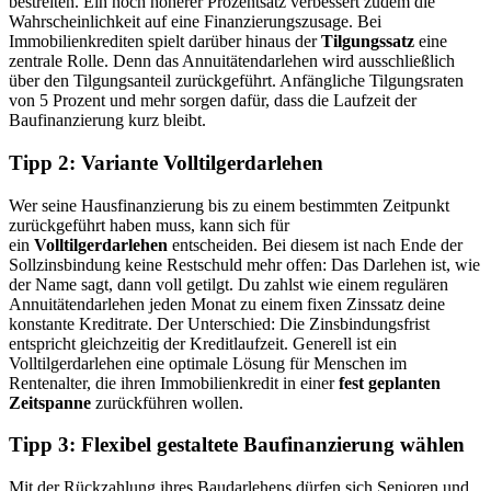
bestreiten. Ein noch höherer Prozentsatz verbessert zudem die
Wahrscheinlichkeit auf eine Finanzierungszusage. Bei
Immobilienkrediten spielt darüber hinaus der
Tilgungssatz
eine
zentrale Rolle. Denn das Annuitätendarlehen wird ausschließlich
über den Tilgungsanteil zurückgeführt. Anfängliche Tilgungsraten
von 5 Prozent und mehr sorgen dafür, dass die Laufzeit der
Baufinanzierung kurz bleibt.
Tipp 2: Variante Volltilgerdarlehen
Wer seine Hausfinanzierung bis zu einem bestimmten Zeitpunkt
zurückgeführt haben muss, kann sich für
ein
Volltilgerdarlehen
entscheiden. Bei diesem ist nach Ende der
Sollzinsbindung keine Restschuld mehr offen: Das Darlehen ist, wie
der Name sagt, dann voll getilgt. Du zahlst wie einem regulären
Annuitätendarlehen jeden Monat zu einem fixen Zinssatz deine
konstante Kreditrate. Der Unterschied: Die Zinsbindungsfrist
entspricht gleichzeitig der Kreditlaufzeit. Generell ist ein
Volltilgerdarlehen eine optimale Lösung für Menschen im
Rentenalter, die ihren Immobilienkredit in einer
fest geplanten
Zeitspanne
zurückführen wollen.
Tipp 3: Flexibel gestaltete Baufinanzierung wählen
Mit der Rückzahlung ihres Baudarlehens dürfen sich Senioren und