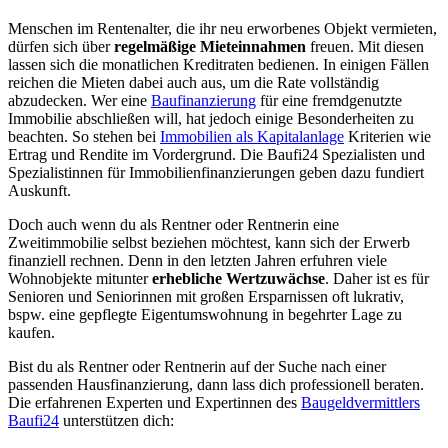
Menschen im Rentenalter, die ihr neu erworbenes Objekt vermieten,
dürfen sich über
regelmäßige Mieteinnahmen
freuen. Mit diesen
lassen sich die monatlichen Kreditraten bedienen. In einigen Fällen
reichen die Mieten dabei auch aus, um die Rate vollständig
abzudecken. Wer eine
Baufinanzierung
für eine fremdgenutzte
Immobilie abschließen will, hat jedoch einige Besonderheiten zu
beachten. So stehen bei
Immobilien als Kapitalanlage
Kriterien wie
Ertrag und Rendite im Vordergrund. Die Baufi24 Spezialisten und
Spezialistinnen für Immobilienfinanzierungen geben dazu fundiert
Auskunft.
Doch auch wenn du als Rentner oder Rentnerin eine
Zweitimmobilie selbst beziehen möchtest, kann sich der Erwerb
finanziell rechnen. Denn in den letzten Jahren erfuhren viele
Wohnobjekte mitunter
erhebliche Wertzuwächse
. Daher ist es für
Senioren und Seniorinnen mit großen Ersparnissen oft lukrativ,
bspw. eine gepflegte Eigentumswohnung in begehrter Lage zu
kaufen.
Bist du als Rentner oder Rentnerin auf der Suche nach einer
passenden Hausfinanzierung, dann lass dich professionell beraten.
Die erfahrenen Experten und Expertinnen des
Baugeldvermittlers
Baufi24
unterstützen dich: