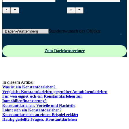
Kaufpreis
Eigenkapital
Standortwunsch des Objekts
Zum Darlehensrechner
In diesem Artikel:
Was ist ein Konstantdarlehen?
Vergleich: Konstantdarlehen gegenüber Annuitätendarlehen
Für wen eignet sich ein Konstantdarlehen zur
Immobilienfinanzierung?
Konstantdarlehen: Vorteile und Nachteile
Lohnt sich ein Konstantdarlehen?
Konstantdarlehen an einem Beispiel erklärt
Häufig gestellte Fragen: Konstantdarlehen