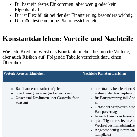
Du hast ein festes Einkommen, aber wenig oder kein
Eigenkapital
Dir ist Flexibilität bei der der Finanzierung besonders wichtig
Du möchtest eine hohe Planungssicherheit
Konstantdarlehen: Vorteile und Nachteile
Wie jede Kreditart weist das Konstantdarlehen bestimmte Vorteile,
aber auch Risiken auf. Folgende Tabelle vermittelt dazu einen
Überblick:
Vorteile Konstantdarlehen
Nachteile Konstantdarlehen
Baufinanzierung sofort möglich
nur attraktiv bei niedrigen So
gute Lösung bei wenigen Ersparnissen
während der Ansparphase
Zinsen und Kreditraten über Gesamtlaufzeit
für Bausparvertrag fällt Abs
konstant
an
Gefahr der verspäteten Zutei
Bausparvertrags
fallende Bauzinsen lassen sic
späte Tilgung erschwert Auss
Wechsel des Immobilienkredi
Angebote häufig intranspare
kompliziert