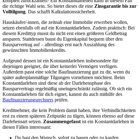
komplett zurückzahlen? Ein Konstantdarlehen kann in diesem Fall
die richtige Wahl sein. So bietet dieses dir eine
Zinsgarantie bis zur
Volltilgung
. Das schafft Kalkulationssicherheit.
Hauskäufer/-innen, die zeitnah eine Immobilie erwerben wollen,
setzen ebenfalls oft auf ein Konstantdarlehen. Zudem praktisch: Bei
diesem Kredittyp musst du nicht erst einen größeren Geldbetrag
ansparen. Stattdessen baust du Eigenkapital bequem über den
Bausparvertrag auf – allerdings erst nach Auszahlung des
gewünschten Immobilienkredits.
Aufgrund dessen ist ein Konstantdarlehen insbesondere für
diejenigen geeignet, die über keinerlei Vermögen verfügen.
Außerdem passt eine solche Baufinanzierung gut zu dir, wenn du
später außerplanmäßige Tilgungen vornehmen möchtest. Beim
Konstantdarlehen sind diese ab der Darlehensphase des
Bausparvertrags regelmäßig uneingeschränkt zulässig. Ob sich ein
Konstantdarlehen für dich eignet, kannst du auch mithilfe des
Baufinanzierungsrechners
prüfen.
Kreditnehmer, die kein Problem damit haben, ihre Verbindlichkeiten
erst zu einem späteren Zeitpunkt zu tilgen, können ebenso auf diese
Darlehensart setzen.
Zusammengefasst
ist ein Konstantdarlehen in
diesen Fällen interessant:
Du hast den Wunsch, sofort zu bauen oder zu kaufen