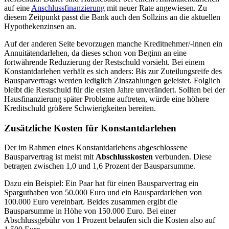
auf eine
Anschlussfinanzierung
mit neuer Rate angewiesen. Zu
diesem Zeitpunkt passt die Bank auch den Sollzins an die aktuellen
Hypothekenzinsen an.
Auf der anderen Seite bevorzugen manche Kreditnehmer/-innen ein
Annuitätendarlehen, da dieses schon von Beginn an eine
fortwährende Reduzierung der Restschuld vorsieht. Bei einem
Konstantdarlehen verhält es sich anders: Bis zur Zuteilungsreife des
Bausparvertrags werden lediglich Zinszahlungen geleistet. Folglich
bleibt die Restschuld für die ersten Jahre unverändert. Sollten bei der
Hausfinanzierung später Probleme auftreten, würde eine höhere
Kreditschuld größere Schwierigkeiten bereiten.
Zusätzliche Kosten für Konstantdarlehen
Der im Rahmen eines Konstantdarlehens abgeschlossene
Bausparvertrag ist meist mit
Abschlusskosten
verbunden. Diese
betragen zwischen 1,0 und 1,6 Prozent der Bausparsumme.
Dazu ein Beispiel: Ein Paar hat für einen Bausparvertrag ein
Sparguthaben von 50.000 Euro und ein Bauspardarlehen von
100.000 Euro vereinbart. Beides zusammen ergibt die
Bausparsumme in Höhe von 150.000 Euro. Bei einer
Abschlussgebühr von 1 Prozent belaufen sich die Kosten also auf