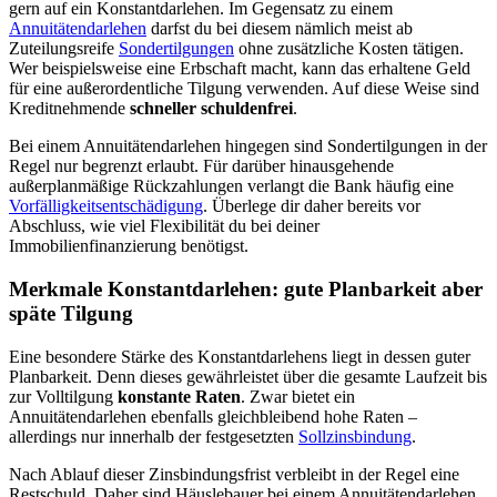
gern auf ein Konstantdarlehen. Im Gegensatz zu einem
Annuitätendarlehen
darfst du bei diesem nämlich meist ab
Zuteilungsreife
Sondertilgungen
ohne zusätzliche Kosten tätigen.
Wer beispielsweise eine Erbschaft macht, kann das erhaltene Geld
für eine außerordentliche Tilgung verwenden. Auf diese Weise sind
Kreditnehmende
schneller schuldenfrei
.
Bei einem Annuitätendarlehen hingegen sind Sondertilgungen in der
Regel nur begrenzt erlaubt. Für darüber hinausgehende
außerplanmäßige Rückzahlungen verlangt die Bank häufig eine
Vorfälligkeitsentschädigung
. Überlege dir daher bereits vor
Abschluss, wie viel Flexibilität du bei deiner
Immobilienfinanzierung benötigst.
Merkmale Konstantdarlehen: gute Planbarkeit aber
späte Tilgung
Eine besondere Stärke des Konstantdarlehens liegt in dessen guter
Planbarkeit. Denn dieses gewährleistet über die gesamte Laufzeit bis
zur Volltilgung
konstante Raten
. Zwar bietet ein
Annuitätendarlehen ebenfalls gleichbleibend hohe Raten –
allerdings nur innerhalb der festgesetzten
Sollzinsbindung
.
Nach Ablauf dieser Zinsbindungsfrist verbleibt in der Regel eine
Restschuld. Daher sind Häuslebauer bei einem Annuitätendarlehen