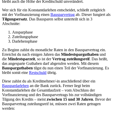
bleibt auch die Höhe der Kreditschuld unverändert.
Wer sich für ein Konstantdarlehen entscheidet, schließt zeitgleich
mit der Vorfinanzierung einen
Bausparvertrag
ab. Dieser fungiert als
Tilgungsersatz
. Das Bausparen selbst unterteilt sich in 3
Abschnitte:
Ansparphase
Zuteilungsphase
Darlehensphase
Zu Beginn zahlst du monatliche Raten in den Bausparvertrag ein.
Erreichst du nach einigen Jahren das
Mindestsparguthaben
und
die
Mindestsparzeit
, so ist der
Vertrag zuteilungsreif
. Das heißt,
das angesparte Guthaben darf abgerufen werden. Mit diesem
Bausparguthaben
tilgst du nun einen Teil der Vorfinanzierung. Es
bleibt somit eine
Restschuld
übrig.
Diese zahlst du als Kreditnehmer/-in anschließend über ein
Bauspardarlehen
an die Bank zurück. Ferner liegt beim
Konstantdarlehen die Gesamtlaufzeit – vom Abschluss der
Vorfinanzierung und des Bausparvertrags bis zur vollständigen
Tilgung des Kredits – meist
zwischen 15 und 30 Jahren
. Bevor der
Bausparvertrag zuteilungsreif ist, müssen zwei Raten getragen
werden: