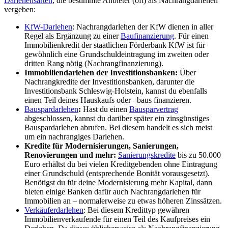
Darlehensarten
, die bestimmte Anbieter (oft) als Nachrangdarlehen
vergeben:
KfW-Darlehen
: Nachrangdarlehen der KfW dienen in aller
Regel als Ergänzung zu einer
Baufinanzierung
. Für einen
Immobilienkredit der staatlichen Förderbank KfW ist für
gewöhnlich eine Grundschuldeintragung im zweiten oder
dritten Rang nötig (Nachrangfinanzierung).
Immobiliendarlehen der Investitionsbanken:
Über
Nachrangkredite der Investitionsbanken, darunter die
Investitionsbank Schleswig-Holstein, kannst du ebenfalls
einen Teil deines Hauskaufs oder –baus finanzieren.
Bauspardarlehen
:
Hast du einen
Bausparvertrag
abgeschlossen, kannst du darüber später ein zinsgünstiges
Bauspardarlehen abrufen. Bei diesem handelt es sich meist
um ein nachrangiges Darlehen.
Kredite für Modernisierungen, Sanierungen,
Renovierungen und mehr:
Sanierungskredite
bis zu 50.000
Euro erhältst du bei vielen Kreditgebenden ohne Eintragung
einer Grundschuld (entsprechende Bonität vorausgesetzt).
Benötigst du für deine Modernisierung mehr Kapital, dann
bieten einige Banken dafür auch Nachrangdarlehen für
Immobilien an
–
normalerweise zu etwas höheren Zinssätzen.
Verkäuferdarlehen
: Bei diesem Kredittyp gewähren
Immobilienverkaufende für einen Teil des Kaufpreises ein