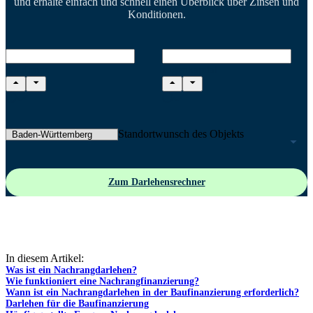
und erhalte einfach und schnell einen Überblick über Zinsen und
Konditionen.
Kaufpreis
Eigenkapital
Standortwunsch des Objekts
Zum Darlehensrechner
In diesem Artikel:
Was ist ein Nachrangdarlehen?
Wie funktioniert eine Nachrangfinanzierung?
Wann ist ein Nachrangdarlehen in der Baufinanzierung erforderlich?
Darlehen für die Baufinanzierung