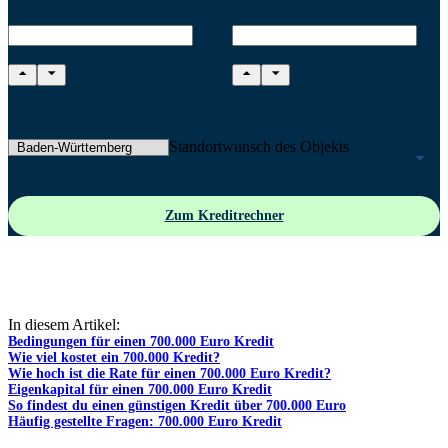
Kaufpreis
Eigenkapital
Standortwunsch des Objekts
Zum Kreditrechner
In diesem Artikel:
Bedingungen für einen 700.000 Euro Kredit
Wie viel kostet ein 700.000 Kredit?
Wie hoch ist die Rate für einen 700.000 Euro Kredit?
Eigenkapital für einen 700.000 Euro Kredit
So findest du einen günstigen Kredit über 700.000 Euro
Häufig gestellte Fragen: 700.000 Euro Kredit