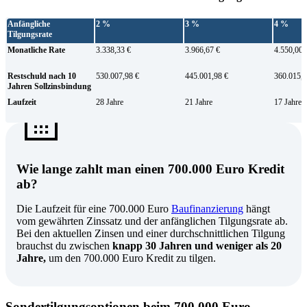
Anfängliche
2 %
3 %
4 %
Tilgungsrate
Monatliche Rate
3.338,33 €
3.966,67 €
4.550,00 
Restschuld nach 10
530.007,98 €
445.001,98 €
360.015,9
Jahren Sollzinsbindung
Laufzeit
28 Jahre
21 Jahre
17 Jahre
Wie lange zahlt man einen 700.000 Euro Kredit
ab?
Die Laufzeit für eine 700.000 Euro
Baufinanzierung
hängt
vom gewährten Zinssatz und der anfänglichen Tilgungsrate ab.
Bei den aktuellen Zinsen und einer durchschnittlichen Tilgung
brauchst du zwischen
knapp 30 Jahren und weniger als 20
Jahre,
um den 700.000 Euro Kredit zu tilgen.
Sondertilgungsoptionen beim 700.000 Euro