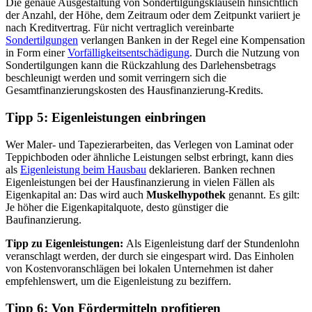
Die genaue Ausgestaltung von Sondertilgungsklauseln hinsichtlich
der Anzahl, der Höhe, dem Zeitraum oder dem Zeitpunkt variiert je
nach Kreditvertrag. Für nicht vertraglich vereinbarte
Sondertilgungen
verlangen Banken in der Regel eine Kompensation
in Form einer
Vorfälligkeitsentschädigung
. Durch die Nutzung von
Sondertilgungen kann die Rückzahlung des Darlehensbetrags
beschleunigt werden und somit verringern sich die
Gesamtfinanzierungskosten des Hausfinanzierung-Kredits.
Tipp 5:
Eigenleistungen einbringen
Wer Maler- und Tapezierarbeiten, das Verlegen von Laminat oder
Teppichboden oder ähnliche Leistungen selbst erbringt, kann dies
als
Eigenleistung beim Hausbau
deklarieren. Banken rechnen
Eigenleistungen bei der Hausfinanzierung in vielen Fällen als
Eigenkapital an: Das wird auch
Muskelhypothek
genannt. Es gilt:
Je höher die Eigenkapitalquote, desto günstiger die
Baufinanzierung.
Tipp zu Eigenleistungen:
Als Eigenleistung darf der Stundenlohn
veranschlagt werden, der durch sie eingespart wird. Das Einholen
von Kostenvoranschlägen bei lokalen Unternehmen ist daher
empfehlenswert, um die Eigenleistung zu beziffern.
Tipp 6: Von
Fördermitteln profitieren