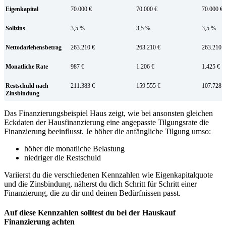
Eigenkapital
70.000 €
70.000 €
70.000 €
Sollzins
3,5 %
3,5 %
3,5 %
Nettodarlehensbetrag
263.210 €
263.210 €
263.210 €
Monatliche Rate
987 €
1.206 €
1.425 €
Restschuld nach
211.383 €
159.555 €
107.728 €
Zinsbindung
Das Finanzierungsbeispiel Haus zeigt, wie bei ansonsten gleichen
Eckdaten der Hausfinanzierung eine angepasste Tilgungsrate die
Finanzierung beeinflusst. Je höher die anfängliche Tilgung umso:
höher die monatliche Belastung
niedriger die Restschuld
Variierst du die verschiedenen Kennzahlen wie Eigenkapitalquote
und die Zinsbindung, näherst du dich Schritt für Schritt einer
Finanzierung, die zu dir und deinen Bedürfnissen passt.
Auf diese Kennzahlen solltest du bei der Hauskauf
Finanzierung achten