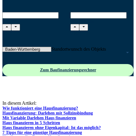
Kaufpreis
Eigenkapital
Standortwunsch des Objekts
Zum Baufinanzierungsrechner
In diesem Artikel:
Wie funktioniert eine Hausfinanzierung?
Hausfinanzierung: Darlehen mit Sollzinsbindung
Mit Variable Darlehen Haus finanzieren
Haus finanzieren in 5 Schritten
Haus finanzieren ohne Eigenkapital: Ist das möglich?
7 Tipps für eine günstige Hausfinanzierung