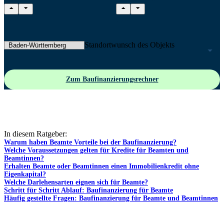
Standortwunsch des Objekts
Zum Baufinanzierungsrechner
In diesem Ratgeber:
Warum haben Beamte Vorteile bei der Baufinanzierung?
Welche Voraussetzungen gelten für Kredite für Beamten und
Beamtinnen?
Erhalten Beamte oder Beamtinnen einen Immobilienkredit ohne
Eigenkapital?
Welche Darlehensarten eignen sich für Beamte?
Schritt für Schritt Ablauf: Baufinanzierung für Beamte
Häufig gestellte Fragen: Baufinanzierung für Beamte und Beamtinnen