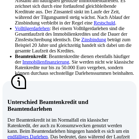
Abstand am häufigsten genutzte Immobiliendarlehen. Es
zeichnet sich durch eine fortlaufend gleichbleibende
Kreditrate aus. Der Zinsanteil sinkt im Laufe der Zeit,
während der Tilgungsanteil stetig wächst. Nach Ablauf der
Zinsbindung verbleibt in der Regel eine
Restschuld
.
Volltilgerdarlehen
: Bei einem
Volltilgerdarlehen
sind die
Gesamtlaufzeit des Immobilienkredites und die Dauer der
Zinsfestschreibung identisch. Die
Zinsbindung
beträgt zum
Beispiel 20 Jahre und gleichzeitig handelt sich dabei um die
gesamte Laufzeit des Kredites.
Beamtenkredit
: Beamtenkredite dienen ebenfalls häufiger
der
Immobilienfinanzierung
. Sie werden nicht wie klassische
Ratenkredite nur bis zu 50.000 Euro vergeben, sondern
können durchaus sechsstellige Darlehenssummen beinhalten.
Unterschied Beamtenkredit und
Beamtendarlehen
Der Beamtenkredit ist im Normalfall ein klassischer
Ratenkredit, der auch zu Konsumzwecken genutzt werden
kann. Beim Beamtendarlehen hingegen handelt es sich um ein
endfälliges Darlehen
. Das bedeutet, dass während der Laufzeit