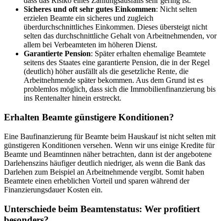
dass das Risiko eines Zahlungsausfalls sehr gering ist.
Sicheres und oft sehr gutes Einkommen
: Nicht selten
erzielen Beamte ein sicheres und zugleich
überdurchschnittliches Einkommen. Dieses übersteigt nicht
selten das durchschnittliche Gehalt von Arbeitnehmenden, vor
allem bei Verbeamteten im höheren Dienst.
Garantierte Pension
: Später erhalten ehemalige Beamtete
seitens des Staates eine garantierte Pension, die in der Regel
(deutlich) höher ausfällt als die gesetzliche Rente, die
Arbeitnehmende später bekommen. Aus dem Grund ist es
problemlos möglich, dass sich die Immobilienfinanzierung bis
ins Rentenalter hinein erstreckt.
Erhalten Beamte günstigere Konditionen?
Eine Baufinanzierung für Beamte beim Hauskauf ist nicht selten mit
günstigeren Konditionen versehen. Wenn wir uns einige Kredite für
Beamte und Beamtinnen näher betrachten, dann ist der angebotene
Darlehenszins häufiger deutlich niedriger, als wenn die Bank das
Darlehen zum Beispiel an Arbeitnehmende vergibt. Somit haben
Beamtete einen erheblichen Vorteil und sparen während der
Finanzierungsdauer Kosten ein.
Unterschiede beim Beamtenstatus: Wer profitiert
besonders?