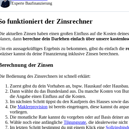
Experte Baufinanzierung
So funktioniert der Zinsrechner
Die aktuellen Zinsen haben einen großen Einfluss auf die Kosten deine
planen, dann
berechne dein Darlehen einfach über unsere kostenlos
Um ein aussagekräftiges Ergebnis zu bekommen, gibst du einfach die
r
präziser kannst du deine Finanzierung inklusive Zinsen berechnen.
Berechnung der Zinsen
Die Bedienung des Zinsrechners ist schnell erklärt:
Zuerst gibst du dein Vorhaben an, bspw. Hauskauf oder Hausbau
Dann wählst du das Bundesland aus. Da manche Kosten von Bund
die Angabe einen Einfluss auf die Kosten.
Im nächsten Schritt tippst du den Kaufpreis des Hauses sowie d
Die
Maklerprovision
ist bereits eingetragen, diese kannst du anpa
vorliegen.
Die monatliche Rate kannst du vorgeben oder auf Basis deiner a
Wähle noch eine anfängliche
Tilgungsrate
, die idealerweise nicht 
Im letzten Schritt bestimmst du mit einem Klick eine
Sollzinsbin