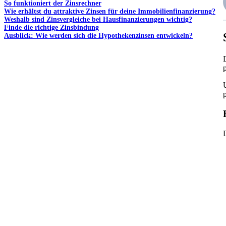
So funktioniert der Zinsrechner
Wie erhältst du attraktive Zinsen für deine Immobilienfinanzierung?
Weshalb sind Zinsvergleiche bei Hausfinanzierungen wichtig?
Finde die richtige Zinsbindung
Ausblick: Wie werden sich die Hypothekenzinsen entwickeln?