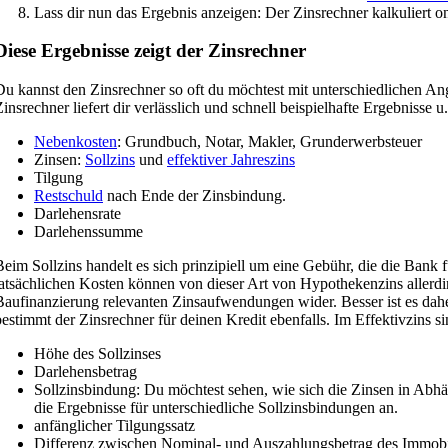
Lass dir nun das Ergebnis anzeigen: Der Zinsrechner kalkuliert on
Diese Ergebnisse zeigt der Zinsrechner
Du kannst den Zinsrechner so oft du möchtest mit unterschiedlichen A
insrechner liefert dir verlässlich und schnell beispielhafte Ergebnisse u. 
Nebenkosten
: Grundbuch, Notar, Makler, Grunderwerbsteuer
Zinsen:
Sollzins
und
effektiver Jahreszins
Tilgung
Restschuld
nach Ende der Zinsbindung.
Darlehensrate
Darlehenssumme
Beim Sollzins handelt es sich prinzipiell um eine Gebühr, die die Bank f
tatsächlichen Kosten können von dieser Art von Hypothekenzins allerdin
Baufinanzierung relevanten Zinsaufwendungen wider. Besser ist es da
bestimmt der Zinsrechner für deinen Kredit ebenfalls. Im Effektivzins si
Höhe des Sollzinses
Darlehensbetrag
Sollzinsbindung: Du möchtest sehen, wie sich die Zinsen in Abhä
die Ergebnisse für unterschiedliche Sollzinsbindungen an.
anfänglicher Tilgungssatz
Differenz zwischen Nominal- und Auszahlungsbetrag des Immobil