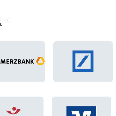
le und
t.