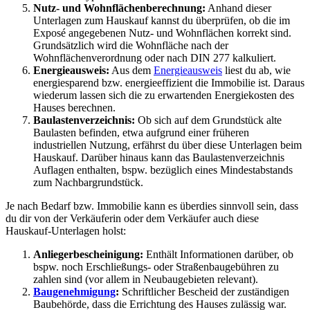
Nutz- und Wohnflächenberechnung:
Anhand dieser
Unterlagen zum Hauskauf kannst du überprüfen, ob die im
Ex­po­sé angegebenen Nutz- und Wohnflächen korrekt sind.
Grundsätzlich wird die Wohnfläche nach der
Wohnflächenverordnung oder nach DIN 277 kalkuliert.
Energieausweis:
Aus dem
Energieausweis
liest du ab, wie
energiesparend bzw. energieeffizient die Immobilie ist. Daraus
wiederum lassen sich die zu erwartenden Energiekosten des
Hauses berechnen.
Baulastenverzeichnis:
Ob sich auf dem Grundstück alte
Baulasten befinden, etwa aufgrund einer früheren
industriellen Nutzung, erfährst du über diese Unterlagen beim
Hauskauf. Darüber hinaus kann das Baulastenverzeichnis
Auflagen enthalten, bspw. bezüglich eines Mindestabstands
zum Nachbargrundstück.
Je nach Bedarf bzw. Immobilie kann es überdies sinnvoll sein, dass
du dir von der Verkäuferin oder dem Verkäufer auch diese
Hauskauf-Unterlagen holst:
Anliegerbescheinigung:
Enthält Informationen darüber, ob
bspw. noch Erschließungs- oder Straßenbaugebühren zu
zahlen sind (vor allem in Neubaugebieten relevant).
Baugenehmigung
:
Schriftlicher Bescheid der zuständigen
Baubehörde, dass die Errichtung des Hauses zulässig war.