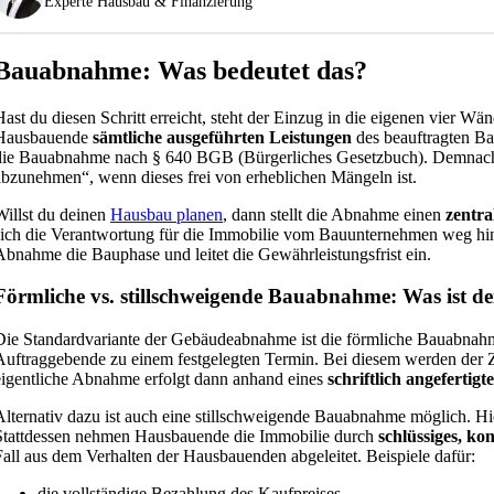
Experte Hausbau & Finanzierung
Bauabnahme: Was bedeutet das?
Hast du diesen Schritt erreicht, steht der Einzug in die eigenen vier W
Hausbauende
sämtliche ausgeführten Leistungen
des beauftragten Ba
die Bauabnahme nach § 640 BGB (Bürgerliches Gesetzbuch). Demnach 
abzunehmen“, wenn dieses frei von erheblichen Mängeln ist.
Willst du deinen
Hausbau planen
, dann stellt die Abnahme einen
zentra
sich die Verantwortung für die Immobilie vom Bauunternehmen weg hin
Abnahme die Bauphase und leitet die Gewährleistungsfrist ein.
Förmliche vs. stillschweigende Bauabnahme: Was ist de
Die Standardvariante der Gebäudeabnahme ist die förmliche Bauabnahm
Auftraggebende zu einem festgelegten Termin. Bei diesem werden der 
eigentliche Abnahme erfolgt dann anhand eines
schriftlich angefertigt
Alternativ dazu ist auch eine stillschweigende Bauabnahme möglich. Hie
Stattdessen nehmen Hausbauende die Immobilie durch
schlüssiges, k
Fall aus dem Verhalten der Hausbauenden abgeleitet.
Beispiele dafür:
die vollständige Bezahlung des Kaufpreises