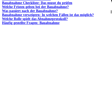
Bauabnahme Checkliste: Das musst du prüfen
Welche Fristen gelten bei der Bauabnahme?
Was passiert nach der Bauabnahme?
Bauabnahme verweigern: In welchen Fällen ist das möglich?
Welche Rolle spielt das Abnahmeprotokoll?
Häufig gestellte Fragen: Bauabnahme