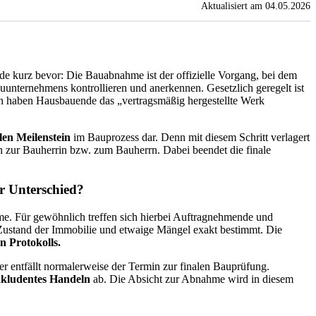
Aktualisiert am 04.05.2026
ände kurz bevor: Die Bauabnahme ist der offizielle Vorgang, bei dem
uunternehmens kontrollieren und anerkennen. Gesetzlich geregelt ist
haben Hausbauende das „vertragsmäßig hergestellte Werk
len Meilenstein
im Bauprozess dar. Denn mit diesem Schritt verlagert
 zur Bauherrin bzw. zum Bauherrn. Dabei beendet die finale
r Unterschied?
e. Für gewöhnlich treffen sich hierbei Auftragnehmende und
Zustand der Immobilie und etwaige Mängel exakt bestimmt. Die
en Protokolls.
r entfällt normalerweise der Termin zur finalen Bauprüfung.
onkludentes Handeln
ab. Die Absicht zur Abnahme wird in diesem