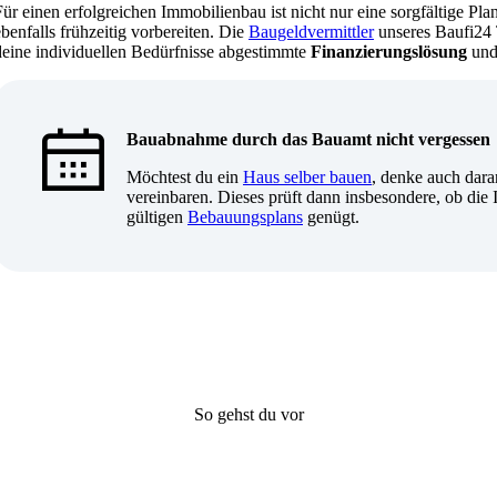
Für einen erfolgreichen Immobilienbau ist nicht nur eine sorgfältige P
ebenfalls frühzeitig vorbereiten. Die
Baugeldvermittler
unseres Baufi24 T
deine individuellen Bedürfnisse abgestimmte
Finanzierungslösung
und 
Bauabnahme durch das Bauamt nicht vergessen
Möchtest du ein
Haus selber bauen
, denke auch dar
vereinbaren. Dieses prüft dann insbesondere, ob di
gültigen
Bebauungsplans
genügt.
So gehst du vor