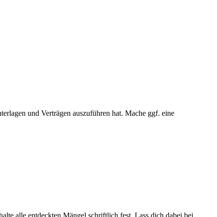
erlagen und Verträgen auszuführen hat. Mache ggf. eine
te alle entdeckten Mängel schriftlich fest. Lass dich dabei bei