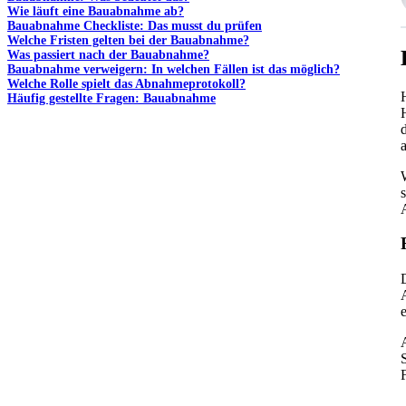
Wie läuft eine Bauabnahme ab?
Bauabnahme Checkliste: Das musst du prüfen
Welche Fristen gelten bei der Bauabnahme?
Was passiert nach der Bauabnahme?
Bauabnahme verweigern: In welchen Fällen ist das möglich?
Welche Rolle spielt das Abnahmeprotokoll?
Häufig gestellte Fragen: Bauabnahme