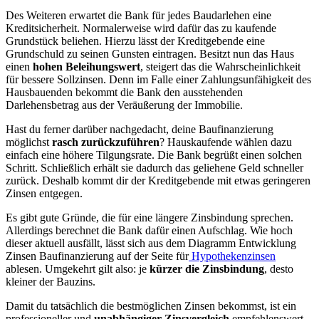
Des Weiteren erwartet die Bank für jedes Baudarlehen eine
Kreditsicherheit. Normalerweise wird dafür das zu kaufende
Grundstück beliehen. Hierzu lässt der Kreditgebende eine
Grundschuld zu seinen Gunsten eintragen. Besitzt nun das Haus
einen
hohen Beleihungswert
, steigert das die Wahrscheinlichkeit
für bessere Sollzinsen. Denn im Falle einer Zahlungsunfähigkeit des
Hausbauenden bekommt die Bank den ausstehenden
Darlehensbetrag aus der Veräußerung der Immobilie.
Hast du ferner darüber nachgedacht, deine Baufinanzierung
möglichst
rasch zurückzuführen
? Hauskaufende wählen dazu
einfach eine höhere Tilgungsrate. Die Bank begrüßt einen solchen
Schritt. Schließlich erhält sie dadurch das geliehene Geld schneller
zurück. Deshalb kommt dir der Kreditgebende mit etwas geringeren
Zinsen entgegen.
Es gibt gute Gründe, die für eine längere Zinsbindung sprechen.
Allerdings berechnet die Bank dafür einen Aufschlag. Wie hoch
dieser aktuell ausfällt, lässt sich aus dem Diagramm Entwicklung
Zinsen Baufinanzierung auf der Seite für
Hypothekenzinsen
ablesen. Umgekehrt gilt also: je
kürzer die Zinsbindung
, desto
kleiner der Bauzins.
Damit du tatsächlich die bestmöglichen Zinsen bekommst, ist ein
professioneller und
unabhängiger Zinsvergleich
empfehlenswert.