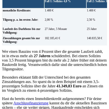
Fall 1: Sollzins 4,0 %
Fall 2: Sollzins 3
monatliche Kreditrate:
1.400 €
1.400 €
Tilgung p. a. im ersten Jahr:
2,00 %
2,50 %
Laufzeit des Darlehens bis zur
27 Jahre, 5 Monate
25 Jahre
Volltilgung:
Zinszahlungen gesamt bis zur
182.185,41 €
140.835,58 €
Volltilgung:
Wer einen Bauzins von 4 Prozent über die gesamte Laufzeit zahlt,
ist in etwas mehr als
27 Jahren
schuldenfrei. Bei einem Sollzins
von 3,5 Prozent hingegen bist du mehr als 2 Jahre früher mit deinem
Baukredit fertig. Verantwortlich dafür sind die unterschiedlich hohen
Tilgungssätze.
Besonders eklatant fällt der Unterschied bei den gesamten
Zinszahlungen aus. So sparst du in dem Beispiel mit einem 3,5-
prozentigen Sollzins über die Jahre
41.349,83 Euro
an Zinsen ein
im Vergleich zu einem 4-prozentigen Sollzins.
Hast du bereits einen Immobilienkredit aufgenommen? Für deine
spätere
Anschlussfinanzierung
kannst du dir die aktuellen Bauzinsen
sichern – ehe sie weiter steigen. Hauskaufende entscheiden sich