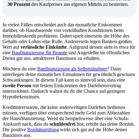
30 Prozent
des Kaufpreises aus eigenen Mitteln zu bestreiten.
In vielen Fällen entscheidet auch das monatliche Einkommen
darüber, ob Hausbauende von vorteilhaften Konditionen beim
Immobilienkredit profitieren. Dabei spielt einerseits die Höhe des
Gehalts oder Lohns eine Rolle. Andererseits legen Banken großen
Wert auf
verlässliche Einkünfte
. Aufgrund dessen sieht es etwa für
eine
Baufinanzierung für Beamte
und Angestellte im öffentlichen
Dienst gut aus, attraktivere Bauzinsen zu erhalten.
Möchtest du eine
Baufinanzierung als Selbstständiger
? Dann
unterliegen deine monatlichen Einnahmen für gewöhnlich gewissen
Schwankungen. In diesem Fall kann es sinnvoll sein, dass eine
zweite Person
mit festem Einkommen den Darlehensvertrag
unterzeichnet. Dadurch wahrst du dir die Chance auf geringere
Hypothekenzinsen.
Kreditinteressierte, die keine anderweitigen Darlehen bedienen
müssen, verfügen über entsprechend mehr Geld zum Abbezahlen
der Hausfinanzierung. Weist du beispielsweise über eine Schufa-
Auskunft nach, dass du
schuldenfrei
bist, erhöht das deine Bonität.
Die positive
Bonitätsprüfung
wirkt sich gut auf die Höhe deines
Bauzinses aus.