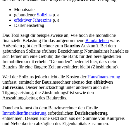
Monatsrate
gebundener
Sollzins
p. a.
effektiver Jahreszins
p. a.
Darlehensbetrag
Das Tool zeigt dir beispielsweise an, wie hoch die monatliche
finanzielle Belastung für das aufgenommene
Baudarlehen
wäre.
Außerdem gibt der Rechner zum
Bauzins
Auskunft. Bei dem
gebundenen Sollzins (frühere Bezeichnung: Nominalzins) handelt es
sich ferner um eine Gebühr, die die Bank für den bereitgestellten
Immobilienkredit erhebt. "Gebunden" bedeutet hier, dass dein
Bauzins für eine längere Zeit unverändert bleibt (Zinsbindung).
Weil der Sollzins jedoch nicht alle Kosten der
Hausfinanzierung
umfasst, ermittelt der Bauzinsrechner ebenso den
effektiven
Jahreszins
. Dieser berücksichtigt unter anderem auch die
Tilgungsleistung, die Zinsbindungsfrist sowie den
Auszahlungsbetrag des Baukredits.
Daneben kannst du dem Bauzinsrechner den für die
Immobilienfinanzierung
erforderlichen
Darlehensbetrag
entnehmen. Dessen Höhe setzt sich aus der Summe von Kaufpreis
und Nebenkosten abzüglich des Eigenkapitals zusammen.