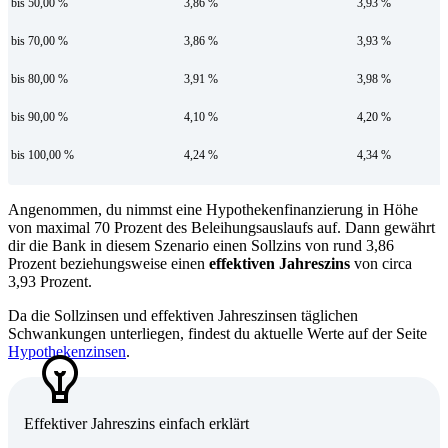
bis 50,00 %
3,86 %
3,93 %
bis 70,00 %
3,86 %
3,93 %
bis 80,00 %
3,91 %
3,98 %
bis 90,00 %
4,10 %
4,20 %
bis 100,00 %
4,24 %
4,34 %
Angenommen, du nimmst eine Hypothekenfinanzierung in Höhe
von maximal 70 Prozent des Beleihungsauslaufs auf. Dann gewährt
dir die Bank in diesem Szenario einen Sollzins von rund 3,86
Prozent beziehungsweise einen
effektiven Jahreszins
von circa
3,93 Prozent.
Da die Sollzinsen und effektiven Jahreszinsen täglichen
Schwankungen unterliegen, findest du aktuelle Werte auf der Seite
Hypothekenzinsen
.
Effektiver Jahreszins einfach erklärt