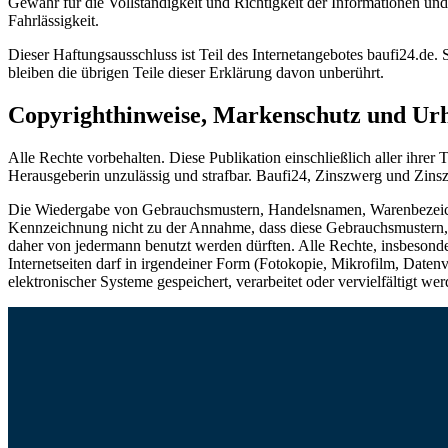
Gewähr für die Vollständigkeit und Richtigkeit der Informationen un
Fahrlässigkeit.
Dieser Haftungsausschluss ist Teil des Internetangebotes baufi24.de.
bleiben die übrigen Teile dieser Erklärung davon unberührt.
Copyrighthinweise, Markenschutz und Ur
Alle Rechte vorbehalten. Diese Publikation einschließlich aller ihre
Herausgeberin unzulässig und strafbar. Baufi24, Zinszwerg und Zin
Die Wiedergabe von Gebrauchsmustern, Handelsnamen, Warenbezeichn
Kennzeichnung nicht zu der Annahme, dass diese Gebrauchsmustern,
daher von jedermann benutzt werden dürften. Alle Rechte, insbesonder
Internetseiten darf in irgendeiner Form (Fotokopie, Mikrofilm, Date
elektronischer Systeme gespeichert, verarbeitet oder vervielfältigt wer