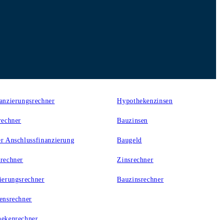
er
Zinsen
anzierungsrechner
Hypothekenzinsen
rechner
Bauzinsen
r Anschlussfinanzierung
Baugeld
rechner
Zinsrechner
ierungsrechner
Bauzinsrechner
ensrechner
ekenrechner