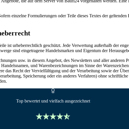
d Angebote, die auf dem Server von Baufi24 vorgehalten werden. Eine H
 Sofern einzelne Formulierungen oder Teile dieses Textes der geltenden 
heberrecht
r Teile ist urheberrechtlich geschützt. Jede Verwertung außerhalb der e
szwerge sind eingetragene Handelsmarken und Eigentum der Herausgebe
ungen usw. in diesem Angebot, des Newsletters und aller anderen Pu
 Handelsnamen, und Warenbezeichnungen im Sinne der Warenzeichen- 
e das Recht der Vervielfältigung und der Verarbeitung sowie der Überse
nverarbeitung, Speicherung oder ein anderes Verfahren) ohne schriftli
den.
Top bewertet und vielfach ausgezeichnet