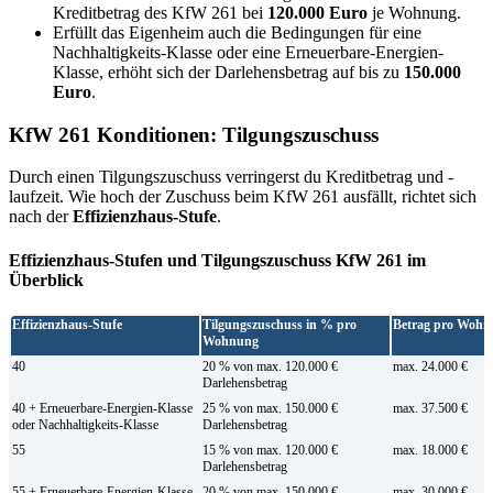
Kreditbetrag des KfW 261 bei
120.000 Euro
je Wohnung.
Erfüllt das Eigenheim auch die Bedingungen für eine
Nachhaltigkeits-Klasse oder eine Erneuerbare-Energien-
Klasse, erhöht sich der Darlehensbetrag auf bis zu
150.000
Euro
.
KfW 261 Konditionen: Tilgungszuschuss
Durch einen Tilgungszuschuss verringerst du Kreditbetrag und -
laufzeit. Wie hoch der Zuschuss beim KfW 261 ausfällt, richtet sich
nach der
Effizienzhaus-Stufe
.
Effizienzhaus-Stufen und Tilgungszuschuss KfW 261 im
Überblick
Effizienzhaus-Stufe
Tilgungszuschuss in % pro
Betrag pro Wohn
Wohnung
40
20 % von max.
120.000 €
max. 24.000 €
Darlehensbetrag
40 + Erneuerbare-Energien-Klasse
25 % von max. 150.000 €
max. 37.500 €
oder Nachhaltigkeits-Klasse
Darlehensbetrag
55
15 % von max. 120.000 €
max. 18.000 €
Darlehensbetrag
55 + Erneuerbare-Energien-Klasse
20 % von max. 150.000 €
max. 30.000 €