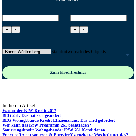
Kaufpreis
Eigenkapital
Standortwunsch des Objekts
Zum Kreditrechner
In diesem Artikel:
Was ist der KfW Kredit 261?
BEG 261: Das hat sich geändert
BEG Wohngebäude Kredit Effizienzhaus: Das wird gefördert
Wer kann das KfW Programm 261 beantragen?
Sanierungskredit Wohngebäude: KfW 261 Konditionen
Energieeffizient sanieren & Energieeffizienzhaus: Was bedeutet das?