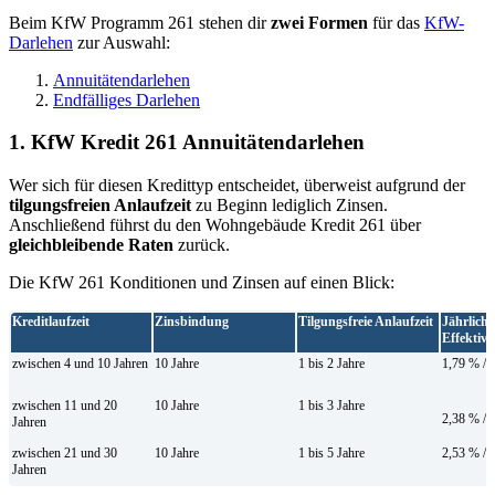
Beim KfW Programm 261 stehen dir
zwei Formen
für das
KfW-
Darlehen
zur Auswahl:
Annuitätendarlehen
Endfälliges Darlehen
1. KfW Kredit 261 Annuitätendarlehen
Wer sich für diesen Kredittyp entscheidet, überweist aufgrund der
tilgungsfreien Anlaufzeit
zu Beginn lediglich Zinsen.
Anschließend führst du den Wohngebäude Kredit 261 über
gleichbleibende Raten
zurück.
Die KfW 261 Konditionen und Zinsen auf einen Blick:
Kreditlaufzeit
Zinsbindung
Tilgungsfreie Anlaufzeit
Jährlicher
Effektivz
zwischen 4 und 10 Jahren
10 Jahre
1 bis 2 Jahre
1,79 % / 
zwischen 11 und 20
10 Jahre
1 bis 3 Jahre
2,38 % / 
Jahren
zwischen 21 und 30
10 Jahre
1 bis 5 Jahre
2,53 % / 
Jahren