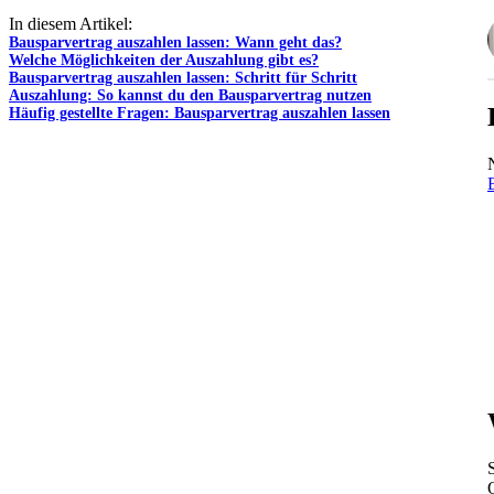
In diesem Artikel:
Bausparvertrag auszahlen lassen: Wann geht das?
Welche Möglichkeiten der Auszahlung gibt es?
Bausparvertrag auszahlen lassen: Schritt für Schritt
Auszahlung: So kannst du den Bausparvertrag nutzen
Häufig gestellte Fragen: Bausparvertrag auszahlen lassen