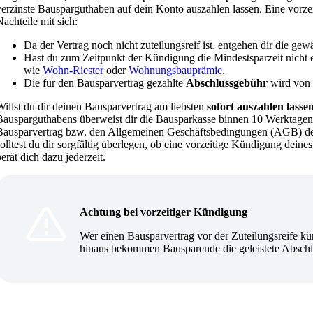
verzinste Bausparguthaben auf dein Konto auszahlen lassen. Eine vorz
Nachteile mit sich:
Da der Vertrag noch nicht zuteilungsreif ist, entgehen dir die ge
Hast du zum Zeitpunkt der Kündigung die Mindestsparzeit nicht e
wie
Wohn-Riester
oder
Wohnungsbauprämie
.
Die für den Bausparvertrag gezahlte
Abschlussgebühr
wird von d
Willst du dir deinen Bausparvertrag am liebsten
sofort auszahlen lasse
Bausparguthabens überweist dir die Bausparkasse binnen 10 Werktagen 
Bausparvertrag bzw. den Allgemeinen Geschäftsbedingungen (AGB) d
solltest du dir sorgfältig überlegen, ob eine vorzeitige Kündigung deine
berät dich dazu jederzeit.
Achtung bei vorzeitiger Kündigung
Wer einen Bausparvertrag vor der Zuteilungsreife k
hinaus bekommen Bausparende die geleistete Abschl