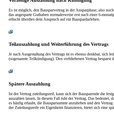
Vorzeitige Auszahlung nach Kündigung
Es ist möglich, den Bausparvertrag in der Ansparphase, also noch 
das angesparte Guthaben normalerweise erst nach einer 6-monati
erlischt überdies dein Anspruch auf ein Bauspardarlehen.
Teilauszahlung und Weiterführung des Vertrags
Je nach Ausgestaltung des Vertrags ist es ebenso denkbar, sich le
(sogenannte Teilkündigung). Den verbliebenen Vertrag besparst du
Spätere Auszahlung
Ist der Vertrag zuteilungsreif, kann sich der Bausparende die fe
auszahlen lassen. In diesem Fall ruht der Vertrag. Das bedeutet, d
es häufig erlaubt, die Bausparsumme anzuheben und den Vertrag w
der Zuteilungsreife ein Eigenheim finanzieren, bietet sich eine sp