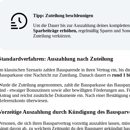
Tipp: Zuteilung beschleunigen
Um die Dauer bis zur Auszahlung deines kompletten 
Sparbeiträge erhöhen,
regelmäßig Sparen und Sonder
Zuteilung verkürzen.
Standardverfahren: Auszahlung nach Zuteilung
Im klassischen Szenario zahlen Bausparende in ihren Vertrag ein, bis diese
Bausparkasse eine Nachricht zur Zuteilung. Danach dauert es
rund 1 b
Wurde die Zuteilung angenommen, zahlt die Bausparkasse das Bauspargu
sind - etwaiger Bonuszinsen sowie aller bewilligten Förderungen aus. 
Antrag und reichst zusätzliche Dokumente ein. Nach einer Bestätigung
Referenzkonto überwiesen.
Vorzeitige Auszahlung durch Kündigung des Bausparv
Personen, die sich ihren Bausparvertrag vorzeitig auszahlen lassen, müs
hängt davon ab, zu welchem Zeitpunkt du den Bausparer gekündigt hast.