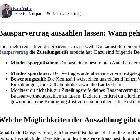
Ivan Volic
Experte Bausparen & Baufinanzierung
Bausparvertrag auszahlen lassen: Wann geh
Nach mehreren Jahren des Sparens ist es so weit: Du kannst dir deinen B
Bausparvertrag
die
Zuteilungsreife
erreicht hat.
Dazu sind folgende Bed
Mindestsparguthaben:
Du hast einen bestimmten Anteil an der
Mindestspardauer:
Der Vertrag wurde über eine zuvor festgelegt
Bewertungszahl:
Die Kennzahl weist einen ausreichend hohen We
Einzahlungen, die Guthabenhöhe sowie die Laufzeit ein.
Möchtest du nicht bis zur Zuteilungsreife deines Bausparvertrags
Bausparvertrag auszahlen zu lassen. Dadurch verlierst du allerdi
gewöhnlich eine Kündigungsfrist von einem halben Jahr. Erst da
Welche Möglichkeiten der Auszahlung gibt 
Sobald dein Bausparvertrag zuteilungsreif ist, kannst du ihn dir zum
Kau
Option. Bezüglich der Bereitstellung des Bausparvertrags hast du grund