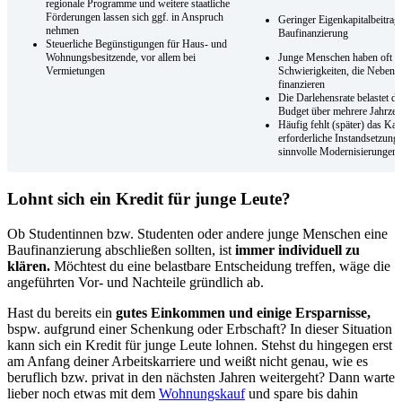
regionale Programme und weitere staatliche
Förderungen lassen sich ggf. in Anspruch
Geringer Eigenkapitalbeitrag 
nehmen
Baufinanzierung
Steuerliche Begünstigungen für Haus- und
Wohnungsbesitzende, vor allem bei
Junge Menschen haben oft
Vermietungen
Schwierigkeiten, die Nebenk
finanzieren
Die Darlehensrate belastet d
Budget über mehrere Jahrzeh
Häufig fehlt (später) das Kapi
erforderliche Instandsetzung
sinnvolle Modernisierungen
Lohnt sich ein Kredit für junge Leute?
Ob Studentinnen bzw. Studenten oder andere junge Menschen eine
Baufinanzierung abschließen sollten, ist
immer individuell zu
klären.
Möchtest du eine belastbare Entscheidung treffen, wäge die
angeführten Vor- und Nachteile gründlich ab.
Hast du bereits ein
gutes Einkommen und einige Ersparnisse,
bspw. aufgrund einer Schenkung oder Erbschaft? In dieser Situation
kann sich ein Kredit für junge Leute lohnen. Stehst du hingegen erst
am Anfang deiner Arbeitskarriere und weißt nicht genau, wie es
beruflich bzw. privat in den nächsten Jahren weitergeht? Dann warte
lieber noch etwas mit dem
Wohnungskauf
und spare bis dahin