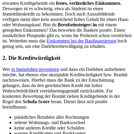
erwarten Kreditgebende ein
festes, verlässliches Einkommen.
Deswegen ist es schwierig, etwa als Student/-in einen
Immobilienkredit zu bekommen. Doch auch Auszubildende
verfügen meist über kein ausreichend hohes Gehalt für einen Haus-
oder Wohnungskauf.
Bist du
Berufseinsteiger/-in
mit einem
geregelten Einkommen? Das bewerten die Banken positiv. Einen
zusätzlichen Pluspunkt gibt es, wenn die Probezeit schon verstrichen
ist. Weiterhin muss das
Einkommen bei der Baufinanzierung
hoch
genug sein, um eine Darlehensbewilligung zu erhalten.
2. Die Kreditwürdigkeit
Wer
in Immobilien investieren
und dazu ein Darlehen aufnehmen
möchte, hat ebenso eine akzeptable Kreditwürdigkeit bzw. Bonität
nachzuweisen. Hierbei muss die Bank zu der Einschätzung
gelangen, dass du den gewünschten Kredit mit hoher
Wahrscheinlichkeit vereinbarungsgemäß zurückzahlst. Zur
konkreten Bewertung der Bonität ziehen Kreditgebende in der
Regel den
Schufa-Score
heran.
Dieser lässt sich positiv
beeinflussen:
pünktliches Bezahlen aller Rechnungen
seltene Wohnungs- und Bankwechsel
keine anderen Kredite oder Schulden
wenige Kreditkarten und Bankkonten