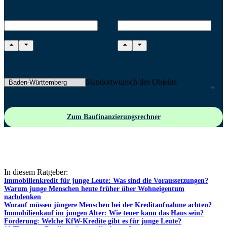
Kaufpreis
Eigenkapital
Standortwunsch des Objekts
Zum Baufinanzierungsrechner
In diesem Ratgeber:
Immobilienkredit für junge Leute: Was sind die Voraussetzungen?
Warum junge Menschen heute früher über Wohneigentum
nachdenken
Worauf müssen jüngere Menschen bei der Kreditaufnahme achten?
Immobilienkauf im jungen Alter: Wie teuer kann das Haus sein?
Förderung: Welche KfW-Kredite gibt es für junge Leute?