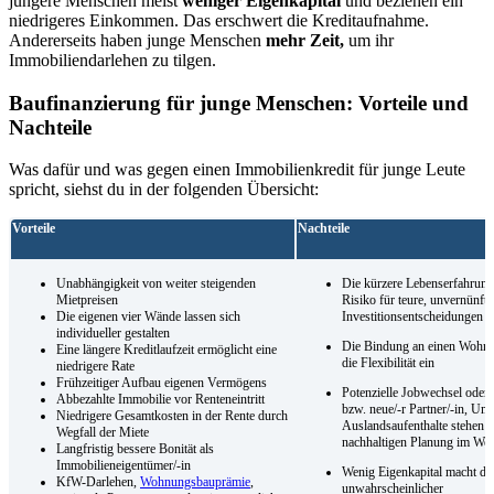
jüngere Menschen meist
weniger Eigenkapital
und beziehen ein
niedrigeres Einkommen. Das erschwert die Kreditaufnahme.
Andererseits haben junge Menschen
mehr Zeit,
um ihr
Immobiliendarlehen zu tilgen.
Baufinanzierung für junge Menschen: Vorteile und
Nachteile
Was dafür und was gegen einen Immobilienkredit für junge Leute
spricht, siehst du in der folgenden Übersicht:
Vorteile
Nachteile
Unabhängigkeit von weiter steigenden
Die kürzere Lebenserfahrung 
Mietpreisen
Risiko für teure, unvernünfti
Die eigenen vier Wände lassen sich
Investitionsentscheidungen
individueller gestalten
Die Bindung an einen Wohno
Eine längere Kreditlaufzeit ermöglicht eine
die Flexibilität ein
niedrigere Rate
Frühzeitiger Aufbau eigenen Vermögens
Potenzielle Jobwechsel oder
Abbezahlte Immobilie vor Renteneintritt
bzw. neue/-r Partner/-in, U
Niedrigere Gesamtkosten in der Rente durch
Auslandsaufenthalte stehen e
Wegfall der Miete
nachhaltigen Planung im We
Langfristig bessere Bonität als
Immobilieneigentümer/-in
Wenig Eigenkapital macht di
KfW-Darlehen,
Wohnungsbauprämie
,
unwahrscheinlicher