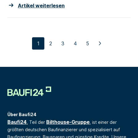
Artikel weiterlesen
1
2
3
4
5
>
Über Baufi24
Baufi24
Bilthouse-Gruppe
, Teil der
, ist einer der
größten deutschen Baufinanzierer und spezialisiert auf
Baufinanzierung, Bausparen und günstige Kredite. Unsere