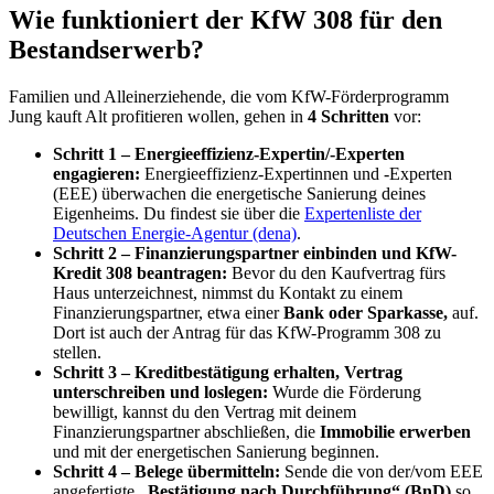
Wie funktioniert der KfW 308 für den
Bestandserwerb?
Familien und Alleinerziehende, die vom KfW-Förderprogramm
Jung kauft Alt profitieren wollen, gehen in
4 Schritten
vor:
Schritt 1
–
Energieeffizienz-Expertin/-Experten
engagieren:
Energieeffizienz-Expertinnen und -Experten
(EEE) überwachen die energetische Sanierung deines
Eigenheims. Du findest sie über die
Expertenliste der
Deutschen Energie-Agentur (dena)
.
Schritt 2
–
Finanzierungspartner einbinden und KfW-
Kredit 308 beantragen:
Bevor du den Kaufvertrag fürs
Haus unterzeichnest, nimmst du Kontakt zu einem
Finanzierungspartner, etwa einer
Bank oder Sparkasse,
auf.
Dort ist auch der Antrag für das KfW-Programm 308 zu
stellen.
Schritt 3
–
Kreditbestätigung erhalten, Vertrag
unterschreiben und loslegen:
Wurde die Förderung
bewilligt, kannst du den Vertrag mit deinem
Finanzierungspartner abschließen, die
Immobilie erwerben
und mit der energetischen Sanierung beginnen.
Schritt 4 – Belege übermitteln:
Sende die von der/vom EEE
angefertigte
„Bestätigung nach Durch­führung“ (BnD)
so