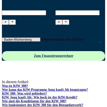
Kaufpreis
Eigenkapital
Standortwunsch des Objekts
Zum Finanzierungsrechner
In diesem Artikel:
Was ist KfW 308?
Wer kann das KfW-Programm Jung kauft Alt beantragen?
KfW 308: Was wird gefördert?
KfW Jung kauft Alt: Wie hoch ist der KfW-Kredit?
Wie sind die Konditionen für den KfW 308?
Wie funktioniert der KfW 308 für den Bestandserwerb?