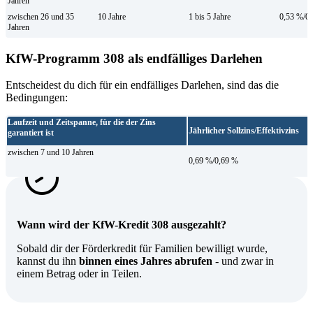
Jahren
zwischen 26 und 35
10 Jahre
1 bis 5 Jahre
0,53 %/0
Jahren
KfW-Programm 308 als endfälliges Darlehen
Entscheidest du dich für ein endfälliges Darlehen, sind das die
Bedingungen:
Laufzeit und Zeitspanne, für die der Zins
Jährlicher Sollzins/Effektivzins
garantiert ist
zwischen 7 und 10 Jahren
0,69 %/0,69 %
Wann wird der KfW-Kredit 308 ausgezahlt?
Sobald dir der Förderkredit für Familien bewilligt wurde,
kannst du ihn
binnen eines Jahres abrufen
- und zwar in
einem Betrag oder in Teilen.