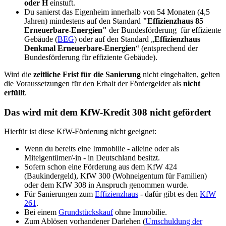
oder H
einstuft.
Du sanierst das Eigenheim innerhalb von 54 Monaten (4,5
Jahren) mindestens auf den Standard
"Effizienz­haus 85
Erneuer­bare-Energien"
der Bundesförderung
für effiziente
Gebäude (
BEG
) oder auf den Standard
„
Effizienz­haus
Denkmal Erneuer­bare-Energien
“ (entsprechend der
Bundes­förderung für effiziente Ge­bäude).
Wird die
zeitliche Frist für die Sanierung
nicht eingehalten, gelten
die Voraussetzungen für den Erhalt der Fördergelder als
nicht
erfüllt
.
Das wird mit dem KfW-Kredit 308 nicht gefördert
Hierfür ist diese KfW-Förderung nicht geeignet:
Wenn du bereits eine Immobilie - alleine oder als
Miteigentümer/-in - in Deutschland besitzt.
Sofern schon eine Förderung aus dem KfW 424
(Baukindergeld), KfW 300 (Wohneigentum für Familien)
oder dem KfW 308 in Anspruch genommen wurde.
Für Sanierungen zum
Effizienzhaus
- dafür gibt es den
KfW
261
.
Bei einem
Grundstückskauf
ohne
Immobilie.
Zum Ablösen vorhandener Darlehen (
Umschuldung der