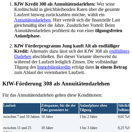
KfW Kredit 308 als Annuitätendarlehen:
Wer seine
Kreditschuld in gleichbleibenden Raten über die gesamte
Laufzeit hinweg zurückzahlen möchte, wählt ein
Annuitätendarlehen
. Hier verteilt sich die finanzielle Last
gleichmäßig über die Jahre. Zusätzlicher Vorteil: Beim
Annuitätendarlehen profitierst du von einer
tilgungsfreien
Anlaufphase.
KfW Förderprogramm Jung kauft Alt als endfälliger
Kredit:
Alternativ dazu lässt sich der KfW 308 als
endfälliges
Darlehen
abschließen. Bei dieser Variante überweist du
während der Laufzeit lediglich Zinsen. Die vollständige
Tilgung des
Immobilienkredits
erfolgt dann
in einem Betrag
zum Ablauf der vereinbarten Laufzeit.
KfW-Förderung 308 als Annuitätendarlehen
Für das Annuitätendarlehen gelten diese Konditionen:
Laufzeit
Zeitspanne, für die der
Anlaufphase ohne
Jährliche
Zins garantiert ist
Tilgung
Sollzins/
zwischen 7 und 10 Jahren
10 Jahre
1 bis 2 Jahre
0,01 %/0
zwischen 11 und 25
10 Jahre
1 bis 3 Jahre
0,25 %/0