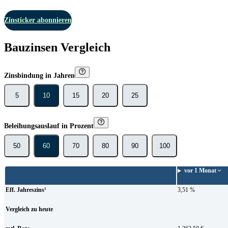
Zinsticker abonnieren
Bauzinsen Vergleich
Zinsbindung in Jahren
5
10
15
20
25
Beleihungsauslauf in Prozent
50
60
70
80
90
100
vor
1 Monat
Eff. Jahreszins¹
3,51 %
Vergleich zu heute