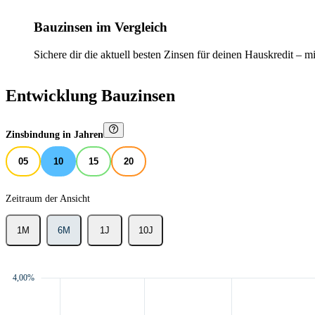
Bauzinsen im Vergleich
Sichere dir die aktuell besten Zinsen für deinen Hauskredit
–
mit
Entwicklung Bauzinsen
Zinsbindung in Jahren
05
10
15
20
Zeitraum der Ansicht
1M
6M
1J
10J
4,00%