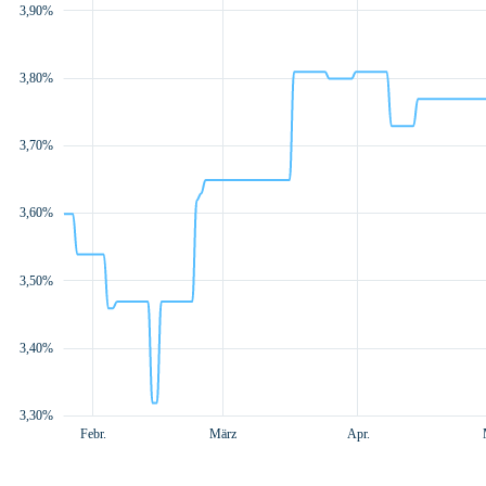
3,90%
3,80%
3,70%
3,20%
3,60%
3,50%
3,40%
3,30%
Aug.
Sept.
L
Febr.
März
Apr.