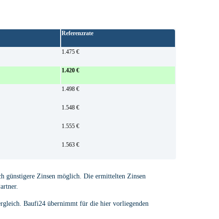
Referenzrate
1.475 €
1.420 €
1.498 €
1.548 €
1.555 €
1.563 €
ch günstigere Zinsen möglich. Die ermittelten Zinsen
artner.
ergleich. Baufi24 übernimmt für die hier vorliegenden