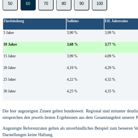
50
60
70
80
90
100
Zinsbindung
Sollzins
Eff. Jahreszins
5 Jahre
3,90 %
3,99 %
10 Jahre
3,68 %
3,77 %
15 Jahre
3,99 %
4,09 %
20 Jahre
4,19 %
4,29 %
25 Jahre
4,22 %
4,32 %
30 Jahre
4,25 %
4,35 %
Die hier angezeigten Zinsen gelten bundesweit. Regional sind mitunter deutli
entsprechen den jeweils besten Ergebnissen aus dem Gesamtangebot unserer P
Angezeigte Referenzraten gelten als unverbindliches Beispiel zum besseren V
Darstellungen keine Haftung.