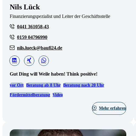
Nils Lück
Finanzierungspezialist und Leiter der Geschäftsstelle
0441 361058-43
0159 04796990
nils.lueck@baufi24.de
Gut Ding will Weile haben! Think positive!
vor Ort
Beratung ab 8 Uhr
Beratung nach 20 Uhr
Fördermittelberatung
Video
Mehr erfahren