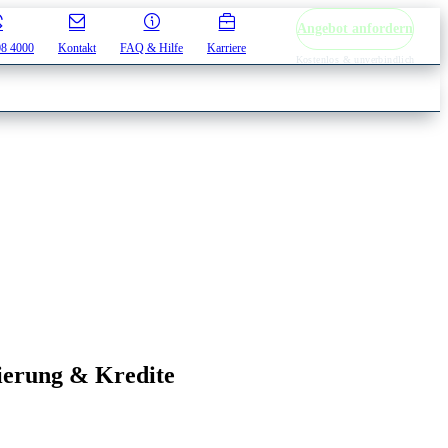
Angebot anfordern
08 4000
Kontakt
FAQ & Hilfe
Karriere
Kostenlos & unverbindlich
ierung & Kredite