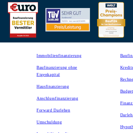
Produkte
Rechn
Immobilienfinanzierung
Baufin
Baufinanzierung ohne
Kredit
Eigenkapital
Rechne
Hausfinanzierung
Budget
Anschlussfinanzierung
Finanz
Forward Darlehen
Darleh
Umschuldung
Hypoth