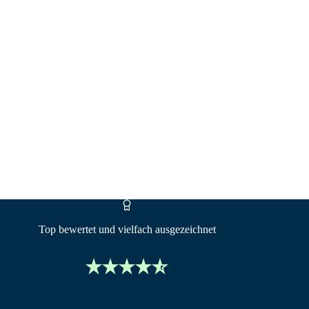
on der ersten Wohnung bis zum Traum vom
e habe ich mich bewusst entschieden, meinen
obiliardarlehensvermittler nach § 34i GewO
erständnis für individuelle Lebenssituationen.
passend zu gestalten – damit Sie Ihre Wohnträume
Top bewertet und vielfach ausgezeichnet