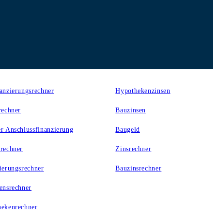
er
Zinsen
anzierungsrechner
Hypothekenzinsen
rechner
Bauzinsen
r Anschlussfinanzierung
Baugeld
rechner
Zinsrechner
ierungsrechner
Bauzinsrechner
ensrechner
ekenrechner