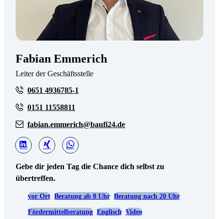
Fabian Emmerich
Leiter der Geschäftsstelle
0651 4936785-1
0151 11558811
fabian.emmerich@baufi24.de
Gebe dir jeden Tag die Chance dich selbst zu
übertreffen.
vor Ort
Beratung ab 8 Uhr
Beratung nach 20 Uhr
Fördermittelberatung
Englisch
Video