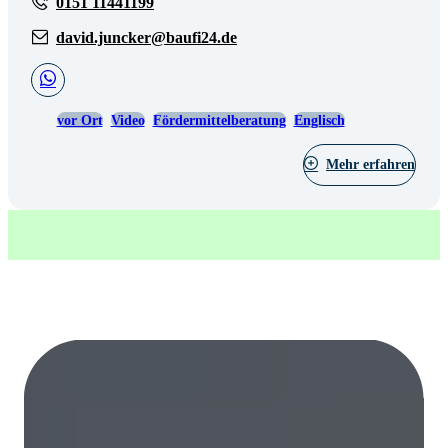
0151 11441199
david.juncker@baufi24.de
vor Ort
Video
Fördermittelberatung
Englisch
Mehr erfahren