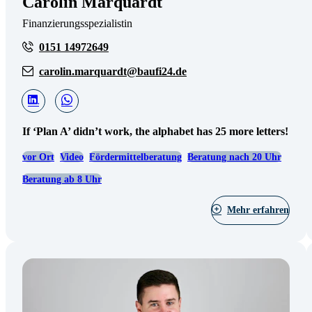
Carolin Marquardt
Finanzierungsspezialistin
0151 14972649
carolin.marquardt@baufi24.de
If ‘Plan A’ didn’t work, the alphabet has 25 more letters!
vor Ort
Video
Fördermittelberatung
Beratung nach 20 Uhr
Beratung ab 8 Uhr
Mehr erfahren