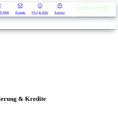
Angebot anfordern
08 4000
Kontakt
FAQ & Hilfe
Karriere
Kostenlos & unverbindlich
ierung & Kredite