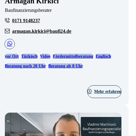
Armagan Kirkici
Baufinanzierungsberater
0171 9148237
armagan.kirkici@baufi24.de
vor Ort
Türkisch
Video
Fördermittelberatung
Englisch
Beratung nach 20 Uhr
Beratung ab 8 Uhr
Mehr erfahren