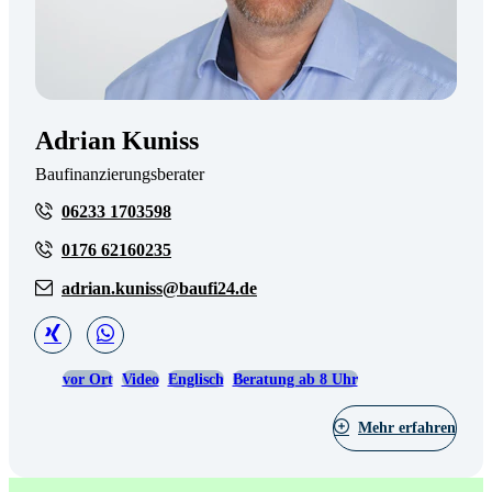
Adrian Kuniss
Baufinanzierungsberater
06233 1703598
0176 62160235
adrian.kuniss@baufi24.de
vor Ort
Video
Englisch
Beratung ab 8 Uhr
Mehr erfahren