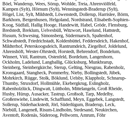
Böel, Wanderup, Wees, Sörup, Wohlde, Treia, Ahrenviölfeld,
Kampen (Sylt), Hörnum (Sylt), Wenningstedt-Braderup (Sylt),
Högel, List, Sylt, Mildstedt, Löwenstedt, Dollerup, Harrislee, Börm,
Barkhorn, Bergenhusen, Helgoland, Nordstrand, Elisabeth-Sophien-
Koog, Südfall, Hallig Hooge, Handewitt, Habel, Gröde, Flensburg,
Bredstedt, Breklum, Uelvesbüll, Witzwort, Haselund, Hattstedt,
Husum, Schwesing, Simonsberg, Südermarsch, Spaltenhof,
Schwabstedt, Friedrichstadt, Koldenbüttel, Feddersdeich, Hakenhof,
Mildterhof, Peterskoogsdeich, Rantrumdeich, Ziegelhof, Joldelund,
Ahrenshöft, Wester-Ohrstedt, Horstedt, Behrendorf, Bondelum,
Winnert, Viöl, Rantrum, Ostenfeld, Bordelum, Langenhorn,
Ockholm, Ladelund, Langballig, Glücksburg, Munkbrarup,
Steinberg, Steinbergkirche, Sterup, Gelting, Niesgrau, Rabenholz,
Kronsgaard, Stangheck, Pommerby, Nieby, Bollingstedt, Jübek,
Mohrkirch, Rügge, Stolk, Böklund, Uelsby, Klappholz, Schnarup-
Thumby, Struxdorf, Hollmühle, Ekebergkrug, Eslingholz,
Rabenholzlück, Dingwatt, Lüttholm, Mittelangeln, Groß Rheide,
Husby, Hürup, Ausacker, Tastrup, Großsolt, Tarp, Medelby,
Großenwiehe, Lindewitt, Schafflund, Meyn, Eggebek, Langstedt,
Sollerup, Süderhackstedt, Jörl, Süderlügum, Braderup, Leck,
Niebüll, Langeneß, Risum-Lindholm, Stedesand, Neukirchen,
Aventoft, Rodenäs, Süderoog, Pellworm, Amrum, Föhr