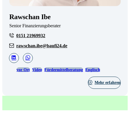
Rawschan Ibe
Senior Finanzierungsberater
0151 21969932
rawschan.ibe@baufi24.de
vor Ort
Video
Fördermittelberatung
Englisch
Mehr erfahren