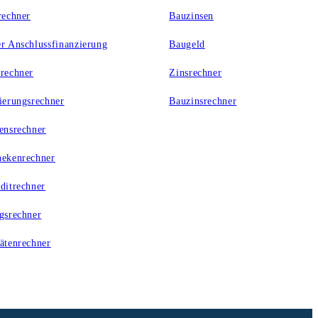
rechner
Bauzinsen
r Anschlussfinanzierung
Baugeld
rechner
Zinsrechner
ierungsrechner
Bauzinsrechner
ensrechner
ekenrechner
ditrechner
gsrechner
ätenrechner