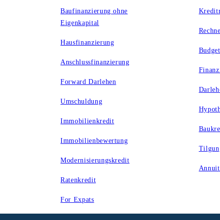
Baufinanzierung ohne
Kredit
Eigenkapital
Rechne
Hausfinanzierung
Budget
Anschlussfinanzierung
Finanz
Forward Darlehen
Darleh
Umschuldung
Hypoth
Immobilienkredit
Baukre
Immobilienbewertung
Tilgun
Modernisierungskredit
Annuit
Ratenkredit
For Expats