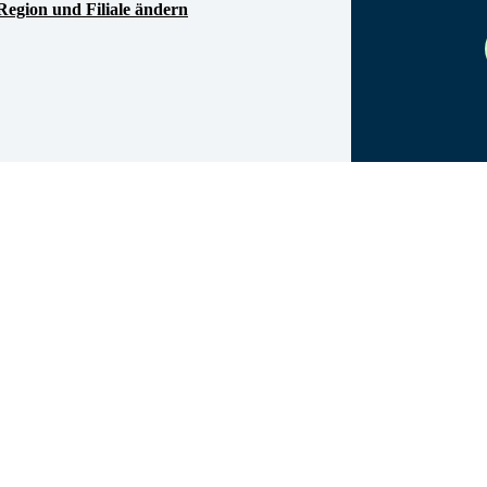
Region und Filiale ändern
n aufgepasst!
nzierungsexpertin und suchst nach einer neuen
nz - profitiere von den Vorzügen unseres
nd den Ort für deine neue berufliche Heimat.