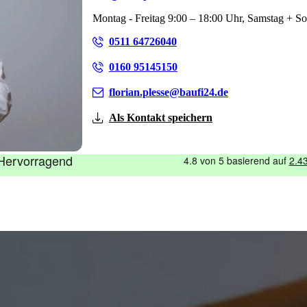
Montag - Freitag 9:00 – 18:00 Uhr, Samstag + S
0511 64726040
0160 95145150
florian.plesse@baufi24.de
Als Kontakt speichern