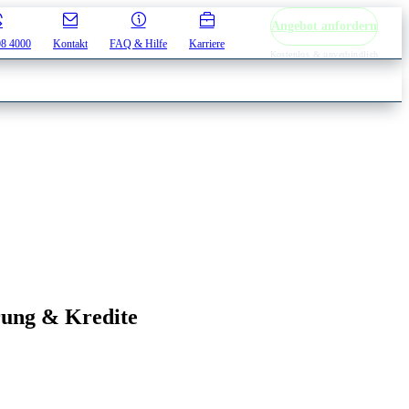
Angebot anfordern
08 4000
Kontakt
FAQ & Hilfe
Karriere
Kostenlos & unverbindlich
rung & Kredite