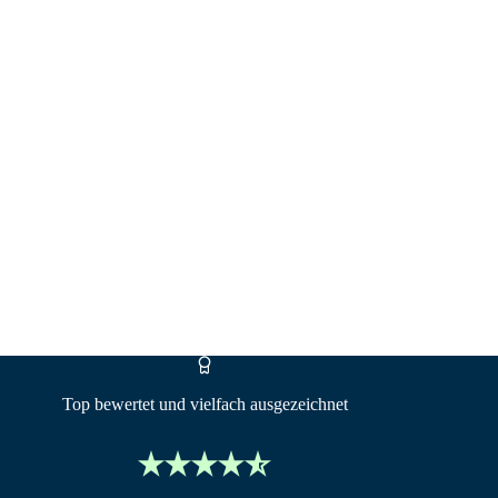
gal ob Bestandsimmobilie oder Neubau. Als
tivation und einen klaren Blick für
iffliges Projekt oder besondere
nicht nur auf Deutsch: Beratung ist bei mir
 individuell und mit echter Freude an deinem
erungswelt gestartet und habe zügig meinen 34i
Menschen auf ihrem Weg ins Eigenheim, sowohl bei
ue Herausforderungen, arbeite strukturiert,
obilien bin ich sportbegeistert und reise gerne.
seitig, teilen Erfahrungen und packen bei
m Teamgeist und viel Know-how.
Top bewertet und vielfach ausgezeichnet