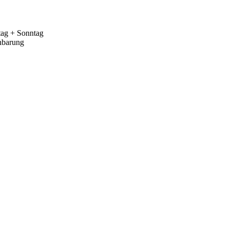
tag + Sonntag
nbarung