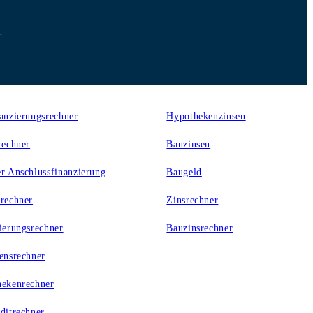
er
Zinsen
anzierungsrechner
Hypothekenzinsen
rechner
Bauzinsen
r Anschlussfinanzierung
Baugeld
rechner
Zinsrechner
ierungsrechner
Bauzinsrechner
ensrechner
ekenrechner
ditrechner