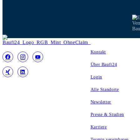
Service
Kontakt
Über Baufi24
Login
Alle Standorte
Newsletter
Presse & Studien
Karriere
Termin vereinbaren