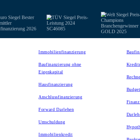
Produkte
Rechn
Immobilienfinanzierung
Baufin
Baufinanzierung ohne
Kredit
Eigenkapital
Rechne
Hausfinanzierung
Budget
Anschlussfinanzierung
Finanz
Forward Darlehen
Darleh
Umschuldung
Hypoth
Immobilienkredit
Baukre