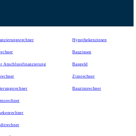
er
Zinsen
anzierungsrechner
Hypothekenzinsen
rechner
Bauzinsen
r Anschlussfinanzierung
Baugeld
rechner
Zinsrechner
ierungsrechner
Bauzinsrechner
ensrechner
ekenrechner
ditrechner