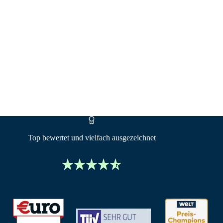
amilien und Kunden ins eigene Heim oder bei der
g der Eigentümer kann passieren – hier berate ich
jederzeit zur Seite. Privat bin ich in Hamburg zu
. In meiner Beratung werde ich auch immer
nterstützen.
Top bewertet und vielfach ausgezeichnet