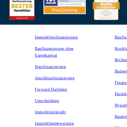
Produkte
Rechn
Immobilienfinanzierung
Baufin
Baufinanzierung ohne
Kredit
Eigenkapital
Rechne
Hausfinanzierung
Budget
Anschlussfinanzierung
Finanz
Forward Darlehen
Darleh
Umschuldung
Hypoth
Immobilienkredit
Baukre
Immobilienbewertung