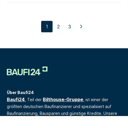
1
2
3
>
Über Baufi24
Baufi24
Bilthouse-Gruppe
, Teil der
, ist einer der
größten deutschen Baufinanzierer und spezialisiert auf
Baufinanzierung, Bausparen und günstige Kredite. Unsere
unabhängigen Berater vergleichen die Angebote von über
600 Banken und finden das optimale Zinsangebot für Ihre