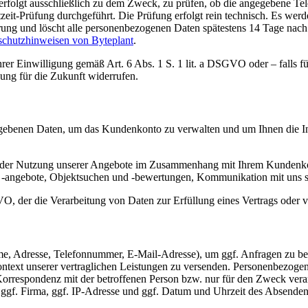
folgt ausschließlich zu dem Zweck, zu prüfen, ob die angegebene Tele
it-Prüfung durchgeführt. Die Prüfung erfolgt rein technisch. Es werd
rung und löscht alle personenbezogenen Daten spätestens 14 Tage nach
schutzhinweisen von Byteplant
.
rer Einwilligung gemäß Art. 6 Abs. 1 S. 1 lit. a DSGVO oder – falls f
kung für die Zukunft widerrufen.
egebenen Daten, um das Kundenkonto zu verwalten und um Ihnen die I
er Nutzung unserer Angebote im Zusammenhang mit Ihrem Kundenkonto 
 -angebote, Objektsuchen und -bewertungen, Kommunikation mit uns so
GVO, der die Verarbeitung von Daten zur Erfüllung eines Vertrags oder 
, Adresse, Telefonnummer, E-Mail-Adresse), um ggf. Anfragen zu bear
ntext unserer vertraglichen Leistungen zu versenden. Personenbezogen
orrespondenz mit der betroffenen Person bzw. nur für den Zweck verarb
ggf. Firma, ggf. IP-Adresse und ggf. Datum und Uhrzeit des Absenden