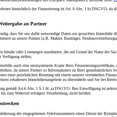
ebotes hinsichtlich der Finanzierung ist Art. 6 Abs. 1 b) DSGVO, da d
Weitergabe an Partner
endig, dass Sie uns dafür notwendige Daten zur gesuchten Immobilie ü
isiert an unsere Partner (z.B. Makler, Bauträger, Neubauvertriebsorg
en Inhalte oder Leistungen anzubieten, die auf Grund der Natur der Sa
 Verfügung stellen.
ilie auch eine anonymisierte Kopie Ihres Finanzierungszertifikats, das 
erhöhen, da unsere Partner so Informationen zu Ihrer grundsätzlichen 
men einer persönlichen Beratung mit einem unserer vermittelten Finanz
tnern erhaltenen Immobilienangebote zu übermitteln und Sie bei Ihrem
ng gemäß Art.6 Abs. 1 S.1 lit. a) DSGVO. Ihre Einwilligung ist jederz
bis zum Widerruf erfolgten Verarbeitung, nicht berührt.
sstrecken
lidierung der eingegebenen Telefonnummern einen Dienst der Byteplan