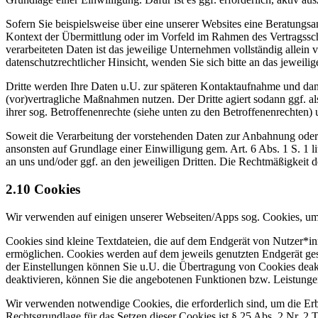
Sofern Sie beispielsweise über eine unserer Websites eine Beratungsa
Kontext der Übermittlung oder im Vorfeld im Rahmen des Vertragsschl
verarbeiteten Daten ist das jeweilige Unternehmen vollständig allei
datenschutzrechtlicher Hinsicht, wenden Sie sich bitte an das jewe
Dritte werden Ihre Daten u.U. zur späteren Kontaktaufnahme und dam
(vor)vertragliche Maßnahmen nutzen. Der Dritte agiert sodann ggf. al
ihrer sog. Betroffenenrechte (siehe unten zu den Betroffenenrechten) 
Soweit die Verarbeitung der vorstehenden Daten zur Anbahnung oder D
ansonsten auf Grundlage einer Einwilligung gem. Art. 6 Abs. 1 S. 1 l
an uns und/oder ggf. an den jeweiligen Dritten. Die Rechtmäßigkeit d
2.10 Cookies
Wir verwenden auf einigen unserer Webseiten/Apps sog. Cookies, um
Cookies sind kleine Textdateien, die auf dem Endgerät von Nutzer*i
ermöglichen. Cookies werden auf dem jeweils genutzten Endgerät ges
der Einstellungen können Sie u.U. die Übertragung von Cookies deak
deaktivieren, können Sie die angebotenen Funktionen bzw. Leistunge
Wir verwenden notwendige Cookies, die erforderlich sind, um die Erb
Rechtsgrundlage für das Setzen dieser Cookies ist § 25 Abs. 2 Nr.