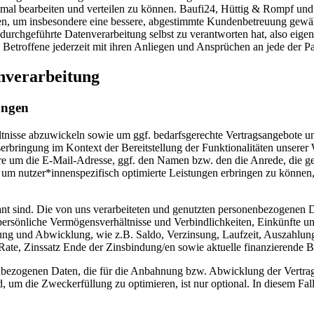
imal bearbeiten und verteilen zu können. Baufi24, Hüttig & Rompf u
en, um insbesondere eine bessere, abgestimmte Kundenbetreuung gewäh
 durchgeführte Datenverarbeitung selbst zu verantworten hat, also eigens
Betroffene jederzeit mit ihren Anliegen und Ansprüchen an jede der P
nverarbeitung
ungen
tnisse abzuwickeln sowie um ggf. bedarfsgerechte Vertragsangebote un
erbringung im Kontext der Bereitstellung der Funktionalitäten unserer 
dere um die E-Mail-Adresse, ggf. den Namen bzw. den die Anrede, die ge
m nutzer*innenspezifisch optimierte Leistungen erbringen zu können, 
vant sind. Die von uns verarbeiteten und genutzten personenbezogenen 
 persönliche Vermögensverhältnisse und Verbindlichkeiten, Einkünfte
g und Abwicklung, wie z.B. Saldo, Verzinsung, Laufzeit, Auszahlungs
Rate, Zinssatz Ende der Zinsbindung/en sowie aktuelle finanzierende 
enbezogenen Daten, die für die Anbahnung bzw. Abwicklung der Vertra
nd, um die Zweckerfüllung zu optimieren, ist nur optional. In diesem Fa