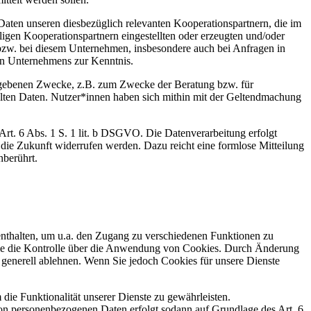
 Daten unseren diesbezüglich relevanten Kooperationspartnern, die im
igen Kooperationspartnern eingestellten oder erzeugten und/oder
 bzw. bei diesem Unternehmen, insbesondere auch bei Anfragen in
gen Unternehmens zur Kenntnis.
gegebenen Zwecke, z.B. zum Zwecke der Beratung bzw. für
ttelten Daten. Nutzer*innen haben sich mithin mit der Geltendmachung
Art. 6 Abs. 1 S. 1 lit. b DSGVO. Die Datenverarbeitung erfolgt
r die Zukunft widerrufen werden. Dazu reicht eine formlose Mitteilung
nberührt.
enthalten, um u.a. den Zugang zu verschiedenen Funktionen zu
 Sie die Kontrolle über die Anwendung von Cookies. Durch Änderung
 generell ablehnen. Wenn Sie jedoch Cookies für unsere Dienste
ie Funktionalität unserer Dienste zu gewährleisten.
n personenbezogenen Daten erfolgt sodann auf Grundlage des Art. 6