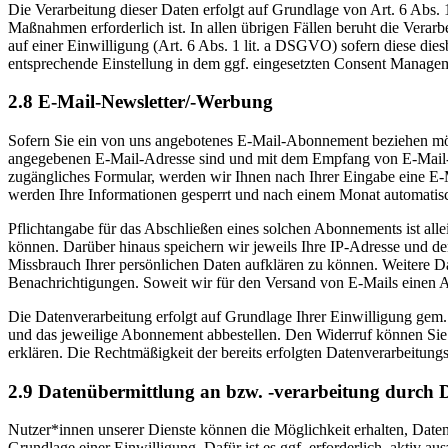
Die Verarbeitung dieser Daten erfolgt auf Grundlage von Art. 6 Abs
Maßnahmen erforderlich ist. In allen übrigen Fällen beruht die Verarb
auf einer Einwilligung (Art. 6 Abs. 1 lit. a DSGVO) sofern diese di
entsprechende Einstellung in dem ggf. eingesetzten Consent Manageme
2.8 E-Mail-Newsletter/-Werbung
Sofern Sie ein von uns angebotenes E-Mail-Abonnement beziehen möch
angegebenen E-Mail-Adresse sind und mit dem Empfang von E-Mail-Bena
zugängliches Formular, werden wir Ihnen nach Ihrer Eingabe eine E-
werden Ihre Informationen gesperrt und nach einem Monat automatisc
Pflichtangabe für das Abschließen eines solchen Abonnements ist alle
können. Darüber hinaus speichern wir jeweils Ihre IP-Adresse und d
Missbrauch Ihrer persönlichen Daten aufklären zu können. Weitere D
Benachrichtigungen. Soweit wir für den Versand von E-Mails einen Auf
Die Datenverarbeitung erfolgt auf Grundlage Ihrer Einwilligung gem.
und das jeweilige Abonnement abbestellen. Den Widerruf können Sie d
erklären. Die Rechtmäßigkeit der bereits erfolgten Datenverarbeitun
2.9 Datenübermittlung an bzw. -verarbeitung durch D
Nutzer*innen unserer Dienste können die Möglichkeit erhalten, Daten 
Grundlage einer Einwilligung. Dafür ist es ggf. erforderlich, aktiv 