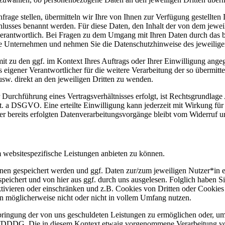
nfrage stellen, übermitteln wir Ihre von Ihnen zur Verfügung gestellten
usses benannt werden. Für diese Daten, den Inhalt der von dem jeweil
n verantwortlich. Bei Fragen zu dem Umgang mit Ihren Daten durch das
ilige Unternehmen und nehmen Sie die Datenschutzhinweise des jeweili
it zu den ggf. im Kontext Ihres Auftrags oder Ihrer Einwilligung an
s eigener Verantwortlicher für die weitere Verarbeitung der so übermi
usw. direkt an den jeweiligen Dritten zu wenden.
urchführung eines Vertragsverhältnisses erfolgt, ist Rechtsgrundlage 
it. a DSGVO. Eine erteilte Einwilligung kann jederzeit mit Wirkung fü
er bereits erfolgten Datenverarbeitungsvorgänge bleibt vom Widerruf u
 websitespezifische Leistungen anbieten zu können.
nnen gespeichert werden und ggf. Daten zur/zum jeweiligen Nutzer*in 
peichert und von hier aus ggf. durch uns ausgelesen. Folglich haben
tivieren oder einschränken und z.B. Cookies von Dritten oder Cookies
n möglicherweise nicht oder nicht in vollem Umfang nutzen.
ringung der von uns geschuldeten Leistungen zu ermöglichen oder, um d
 2 TDDDG. Die in diesem Kontext etwaig vorgenommene Verarbeitung vo