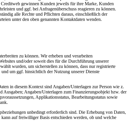
nd Creditweb gewinnen Kunden jeweils für ihre Marke, Kunden
rleisten und ggf. bei Anfragenüberschuss reagieren zu können.
tändig alle Rechte und Pflichten daraus, einschließlich der
arteien unter den oben genannten Kontaktdaten wenden.
terbreiten zu können. Wir erheben und verarbeiten
Websites und/oder soweit dies für die Durchführung unserer
wählt wurden, um sicherstellen zu können, dass nur registrierte
und um ggf. hinsichtlich der Nutzung unserer Dienste
Daten in diesem Kontext sind Angaben/Unterlagen zur Person wie z.
 und Ausgaben; Angaben/Unterlagen zum Finanzierungsobjekt bzw. der
voraussetzungen, Applikationsstatus, Bearbeitungsstatus sowie
Bank.
gsbeziehungen unbedingt erforderlich sind. Die Erhebung von Daten,
ll kann auf freiwilliger Basis entschieden werden, ob und welche