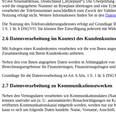
91564 Neuendettelsau, Deutschland („Byteplant“). Die Überprüfung er
wird die eingegebene Nummer an Byteplant übertragen und eine Echtze
verarbeitet die Telefonnummer ausschließlich zum Zweck der Validie
Nutzung erfolgt nicht. Weitere Informationen finden Sie in den
Daten
Die Nutzung des Telefonvalidierungsdienstes erfolgt auf Grundlage Ih
1 S. 1 lit. b DSGVO. Sie können Ihre Einwilligung jederzeit mit Wir
2.6 Datenverarbeitung im Kontext des Kundenkontos
Mit Anlegen eines Kundenkontos verarbeiten wir die von Ihnen ang
Zusammenhang mit Ihrem Kundenkonto anbieten.
Neben den von Ihnen angegeben Daten werden in Abhängigkeit von d
Berechnungsergebnisse für Finanzierungen, Finanzierungsfragen und
Grundlage für die Datenverarbeitung ist Art. 6 Abs. 1 S. 1 lit. b DS
2.7 Datenverarbeitung zu Kommunikationszwecken
Neben den Vertragsdaten verarbeiten wir Kommunikationsdaten (Name
können und/oder um (u. U. automatisierte) Benachrichtigungen im Ko
eröffneten Kommunikationskanal mitgeteilt werden, werden nur zur K
kann es sich um folgende Daten handeln: Name, Vorname, Anschrift, 