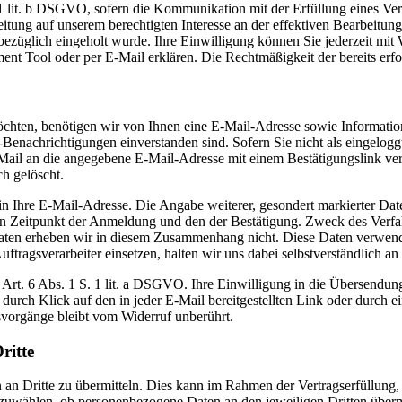
. 1 lit. b DSGVO, sofern die Kommunikation mit der Erfüllung eines V
eitung auf unserem berechtigten Interesse an der effektiven Bearbeitun
esbezüglich eingeholt wurde. Ihre Einwilligung können Sie jederzeit mi
nt Tool oder per E-Mail erklären. Die Rechtmäßigkeit der bereits erf
ten, benötigen wir von Ihnen eine E-Mail-Adresse sowie Informatione
chrichtigungen einverstanden sind. Sofern Sie nicht als eingeloggte/
Mail an die angegebene E-Mail-Adresse mit einem Bestätigungslink ver
h gelöscht.
in Ihre E-Mail-Adresse. Die Angabe weiterer, gesondert markierter Date
en Zeitpunkt der Anmeldung und den der Bestätigung. Zweck des Verfa
aten erheben wir in diesem Zusammenhang nicht. Diese Daten verwende
tragsverarbeiter einsetzen, halten wir uns dabei selbstverständlich an
 Art. 6 Abs. 1 S. 1 lit. a DSGVO. Ihre Einwilligung in die Übersendu
urch Klick auf den in jeder E-Mail bereitgestellten Link oder durch ei
gsvorgänge bleibt vom Widerruf unberührt.
ritte
an Dritte zu übermitteln. Dies kann im Rahmen der Vertragserfüllung, b
auszuwählen, ob personenbezogene Daten an den jeweiligen Dritten überm