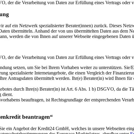
GVO, der die Verarbeitung von Daten zur Erfüllung eines Vertrags oder 
rung
 wir auf ein Netzwerk spezialisierter Berater(innen) zurück. Dieses N
aten übermitteln. Anhand der von uns übermittelten Daten aus dem Netzw
 kann, werden die von Ihnen auf unserer Webseite eingegebenen Daten üb
GVO, der die Verarbeitung von Daten zur Erfüllung eines Vertrags oder 
ndung setzen, um Sie bei Ihrem Vorhaben weiter zu unterstützen. Sie/Er 
ierung spezialisierte Internetangebote, die einen Vergleich der Finanz
 Ihre Antragsdaten übermittelt werden. Ihr(e) Berater(in) wird Ihnen fü
botes durch Ihre(n) Berater(in) ist Art. 6 Abs. 1 b) DSGVO, da die Tät
 dient.
vorhabens beauftragen, ist Rechtsgrundlage der entsprechenden Verarb
tenkredit beantragen“
Sie ein Angebot der Kredit24 GmbH, welches in unsere Webseiten eing
Datenschutzbestimmungen des Europace Marktplatzes, abrufbar unter
E